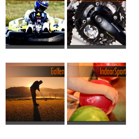
Actiongeladenen Sportarten
Pattayas Sportangebot für
in Pattaya
die ganze Familie
Viele Sportarten die man
Tennis Über ein Dutzend
Golfen
Indoor Sport
hierzulande kaum vorfindet
teilweise sehr schöne
oder die sich nur mit
Tennisanlagen finden sich in
grösserem bürokratischen
der Stadt in den grossen
und/oder finanziellen
Hotels. Einige bieten neben
Aufwand betreiben lassen,
Trainern auch die Mög...
sin...
Golf in Pattaya und
Abenteuer Indoor-Sport in
Umgebung: Fakten & Top-
Pattaya: Ein Paradies für