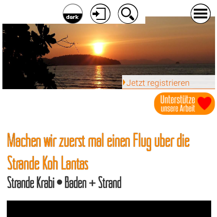
Jetzt registrieren
Machen wir zuerst mal einen Flug über die
Strände Koh Lantas
Strände Krabi • Baden + Strand