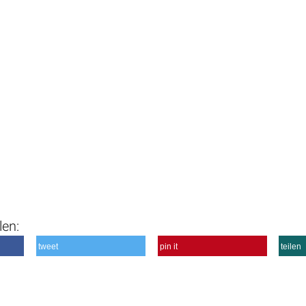
len:
tweet
pin it
teilen