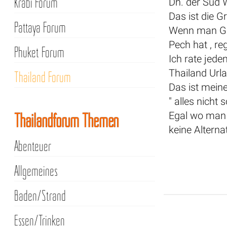
Krabi Forum
Dh. der Süd 
Das ist die G
Pattaya Forum
Wenn man Glü
Pech hat , re
Phuket Forum
Ich rate jede
Thailand Urla
Thailand Forum
Das ist meine
" alles nicht 
Thailandforum Themen
Egal wo man i
keine Alternat
Abenteuer
Allgemeines
Baden/Strand
Essen/Trinken