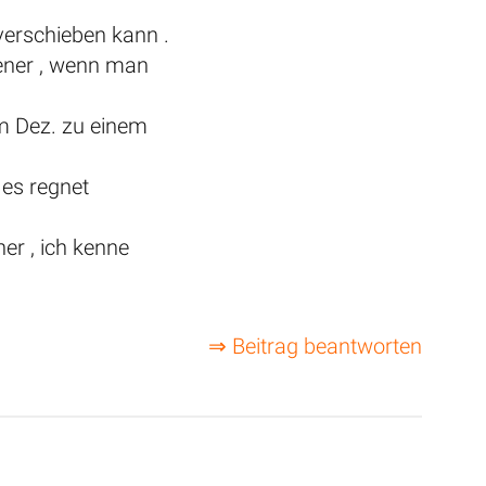
 verschieben kann .
kener , wenn man
im Dez. zu einem
 es regnet
her , ich kenne
⇒ Beitrag beantworten