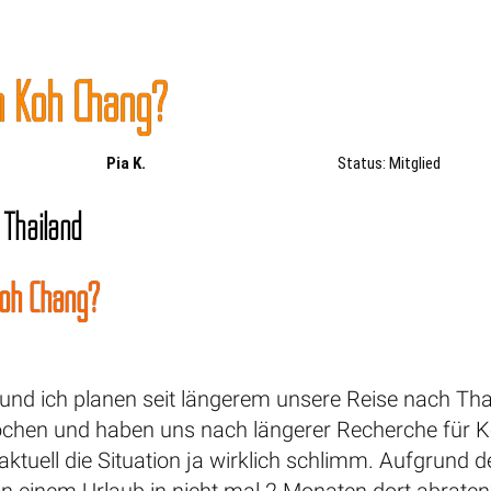
h Koh Chang?
Pia K.
Status: Mitglied
 Thailand
Koh Chang?
nd ich planen seit längerem unsere Reise nach Thail
en und haben uns nach längerer Recherche für Ko
rt aktuell die Situation ja wirklich schlimm. Aufgr
on einem Urlaub in nicht mal 2 Monaten dort abraten