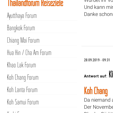
Thailandforum Reiseziele
Und kann mir
Danke schonm
Ayutthaya Forum
Bangkok Forum
Chiang Mai Forum
Hua Hin / Cha Am Forum
28.09.2019 - 09:31
Khao Lak Forum
Kl
Koh Chang Forum
Antwort auf:
Koh Lanta Forum
Koh Chang
Da niemand an
Koh Samui Forum
Der November