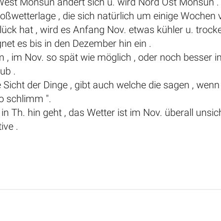
West Monsun ändert sich u. wird Nord Ost Monsun .
roßwetterlage , die sich natürlich um einige Wochen
ck hat , wird es Anfang Nov. etwas kühler u. troc
gnet es bis in den Dezember hin ein .
m , im Nov. so spät wie möglich , oder noch besser 
ub .
 Sicht der Dinge , gibt auch welche die sagen , wenn
so schlimm ".
n Th. hin geht , das Wetter ist im Nov. überall unsic
ive .