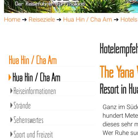
Home
➔
Reiseziele
➔
Hua Hin / Cha Am
➔
Hotels
Hotelempfe
Hua Hin / Cha Am
The Yana 
Hua Hin / Cha Am
Resort in H
Reiseinformationen
Strände
Ganz im Süde
hundert Meter
Sehenswertes
dieses sehr 
Sport und Freizeit
Wer Ruhe suc