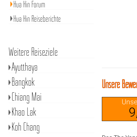
Hua Hin Forum
Hua Hin Reiseberichte
Weitere Reiseziele
Ayutthaya
Bangkok
Unsere Bewer
Chiang Mai
Unse
Khao Lak
9
Koh Chang