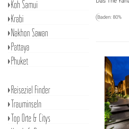
Das The Yana
Koh Samui
Krabi
Baden: 80%
Nakhon Sawan
Pattaya
Phuket
Reiseziel Finder
Trauminseln
Top Orte & Citys