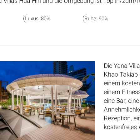
 Villas Hua Hin und die Umgebung ist Top in/zum/f
Luxus: 80%
Ruhe: 90%
Die Yana Vil
Khao Takiab 
einem kosten
einem Fitness
eine Bar, ei
Annehmlichke
Rezeption, ei
kostenfreies 