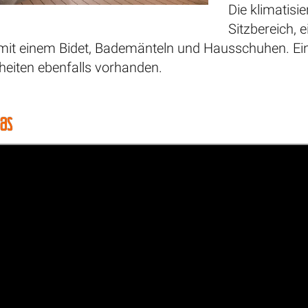
Die klimatisi
Sitzbereich, 
mit einem Bidet, Bademänteln und Hausschuhen. Ein
eiten ebenfalls vorhanden.
las