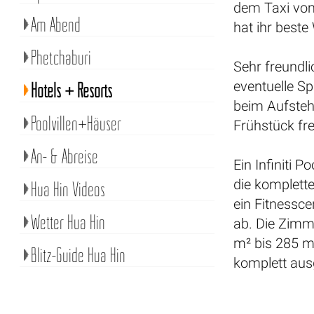
dem Taxi vom 
Am Abend
hat ihr beste
Phetchaburi
Sehr freundl
eventuelle S
Hotels + Resorts
beim Aufsteh
Poolvillen+Häuser
Frühstück fr
An- & Abreise
Ein Infiniti 
die komplett
Hua Hin Videos
ein Fitnessc
Wetter Hua Hin
ab. Die Zimme
m² bis 285 m²
Blitz-Guide Hua Hin
komplett aus