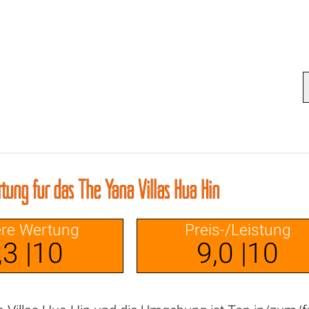
tung für das The Yana Villas Hua Hin
re Wertung
Preis-/Leistung
,3 |10
9,0 |10