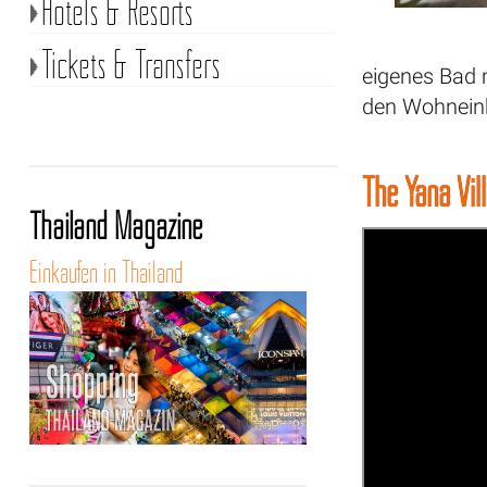
Hotels & Resorts
Tickets & Transfers
eigenes Bad 
den Wohneinh
The Yana Vil
Thailand Magazine
Einkaufen in Thailand