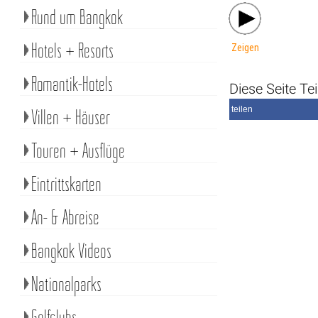
Rund um Bangkok
Hotels + Resorts
Zeigen
Romantik-Hotels
Diese Seite Tei
teilen
Villen + Häuser
Touren + Ausflüge
Eintrittskarten
An- & Abreise
Bangkok Videos
Nationalparks
Golfclubs