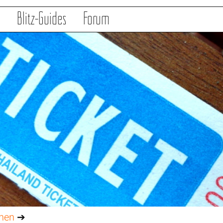
s
Blitz-Guides
Forum
onen
➔