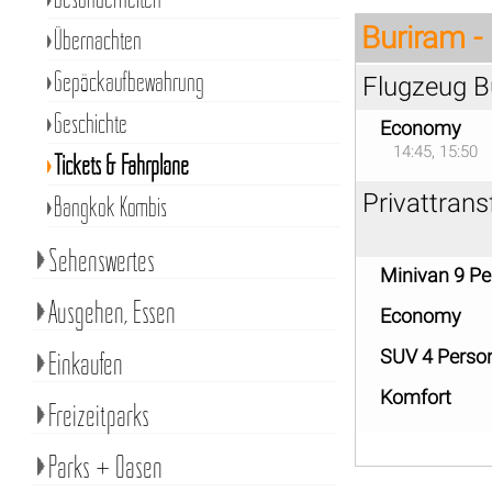
Buriram 
Übernachten
Gepäckaufbewahrung
Flugzeug B
Geschichte
Economy
14:45, 15:50
Tickets & Fahrpläne
Privattran
Bangkok Kombis
Sehenswertes
Minivan 9 P
Ausgehen, Essen
Economy
Einkaufen
SUV 4 Perso
Komfort
Freizeitparks
Parks + Oasen