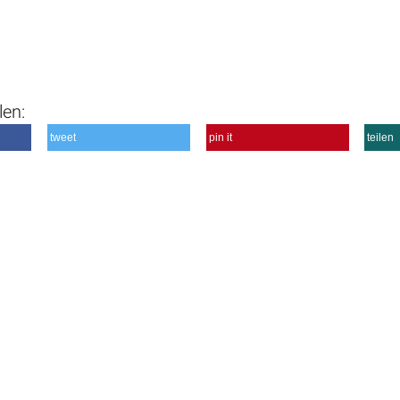
len:
tweet
pin it
teilen