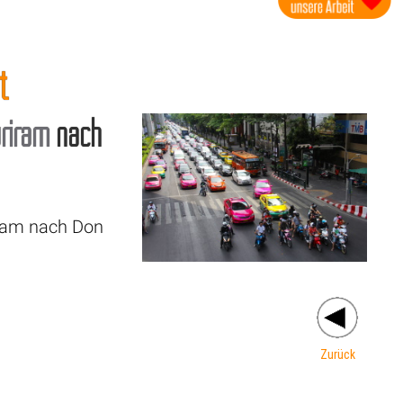
t
riram
nach
iram nach Don
Zurück