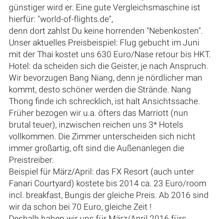
günstiger wird er. Eine gute Vergleichsmaschine ist
hierfür: "world-of-flights.de",
denn dort zahlst Du keine horrenden "Nebenkosten".
Unser aktuelles Preisbeispiel: Flug gebucht im Juni
mit der Thai kostet uns 630 Euro/Nase retour bis HKT.
Hotel: da scheiden sich die Geister, je nach Anspruch.
Wir bevorzugen Bang Niang, denn je nördlicher man
kommt, desto schöner werden die Strände. Nang
Thong finde ich schrecklich, ist halt Ansichtssache.
Früher bezogen wir u.a. öfters das Marriott (nun
brutal teuer), inzwischen reichen uns 3* Hotels
vollkommen. Die Zimmer unterscheiden sich nicht
immer großartig, oft sind die Außenanlegen die
Preistreiber.
Beispiel für März/April: das FX Resort (auch unter
Fanari Courtyard) kostete bis 2014 ca. 23 Euro/room
incl. breakfast, Bungis der gleiche Preis. Ab 2016 sind
wir da schon bei 70 Euro, gleiche Zeit !
Deshalb haben wir uns für März/April 2016 fürs