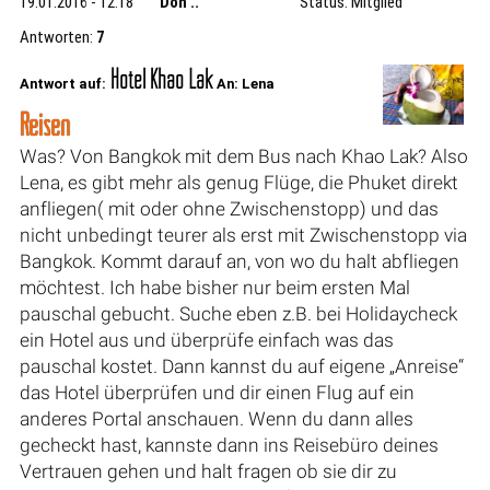
19.01.2016 - 12:18
Don ..
Status: Mitglied
Antworten:
7
Hotel Khao Lak
Antwort auf:
An: Lena
Reisen
Was? Von Bangkok mit dem Bus nach Khao Lak? Also
Lena, es gibt mehr als genug Flüge, die Phuket direkt
anfliegen( mit oder ohne Zwischenstopp) und das
nicht unbedingt teurer als erst mit Zwischenstopp via
Bangkok. Kommt darauf an, von wo du halt abfliegen
möchtest. Ich habe bisher nur beim ersten Mal
pauschal gebucht. Suche eben z.B. bei Holidaycheck
ein Hotel aus und überprüfe einfach was das
pauschal kostet. Dann kannst du auf eigene „Anreise“
das Hotel überprüfen und dir einen Flug auf ein
anderes Portal anschauen. Wenn du dann alles
gecheckt hast, kannste dann ins Reisebüro deines
Vertrauen gehen und halt fragen ob sie dir zu