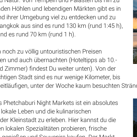
d Natur. Von Tempeln und Palästen bis hin zu
en Höhlen und lebendigen Märkten gibt es in
und ihrer Umgebung viel zu entdecken und zu
Bangkok aus sind es rund 130 km (rund 1:45 h),
nd es rund 70 km (rund 1 h).
noch zu völlig untouristischen Preisen
en und auch übernachten (Hoteltipps ab 10.-
 Zimmer) findest Du weiter unten). Von der
htigen Stadt sind es nur wenige Kilometer, bis
weitläufigen, unter der Woche kaum besuchten Str
 Phetchaburi Night Markets ist ein absolutes
lokale Leben und die kulinarischen
 der Kleinstadt zu erleben. Hier kannst du die
n lokalen Spezialitäten probieren, frische