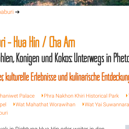
haburi
➔
ri - Hua Hin / Cha Am
hlen, Königen und Kokos: Unterwegs in Phet
r, kulturelle Erlebnisse und kulinarische Entdecku
haniwet Palace
Phra Nakhon Khiri Historical Park
pel
Wat Mahathat Worawihan
Wat Yai Suwannar
buri