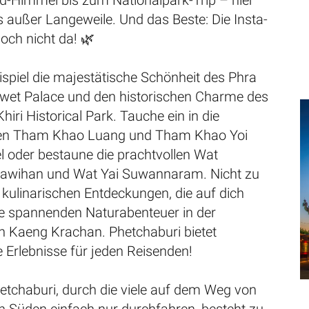
d-Himmel bis zum Nationalpark-Trip – hier
es außer Langeweile. Und das Beste: Die Insta-
och nicht da! 🌿
spiel die majestätische Schönheit des Phra
et Palace und den historischen Charme des
iri Historical Park. Tauche ein in die
len Tham Khao Luang und Tham Khao Yoi
 oder bestaune die prachtvollen Wat
awihan und Wat Yai Suwannaram. Nicht zu
 kulinarischen Entdeckungen, die auf dich
ie spannenden Naturabenteuer in der
Kaeng Krachan. Phetchaburi bietet
 Erlebnisse für jeden Reisenden!
etchaburi, durch die viele auf dem Weg von