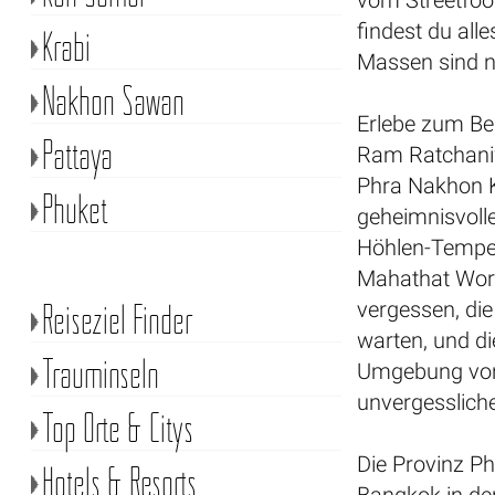
vom Streetfoo
findest du all
Krabi
Massen sind n
Nakhon Sawan
Erlebe zum Bei
Pattaya
Ram Ratchaniw
Phra Nakhon Kh
Phuket
geheimnisvol
Höhlen-Tempel
Mahathat Wor
Reiseziel Finder
vergessen, die
warten, und d
Trauminseln
Umgebung von 
unvergessliche
Top Orte & Citys
Die Provinz Ph
Hotels & Resorts