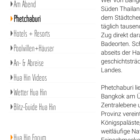
Wer von Bangk
Am Abend
Süden Thailand
Phetchaburi
dem Städtchen 
täglich tause
Hotels + Resorts
Zug direkt da
Badeorten. Sc
Poolvillen+Häuser
abseits der Ha
An- & Abreise
geschichtsträc
Landes.
Hua Hin Videos
Phetchaburi li
Wetter Hua Hin
Bangkok am Ü
Zentralebene u
Blitz-Guide Hua Hin
Provinz verein
Königspaläste,
weitläufige Na
Hua Hin Forum