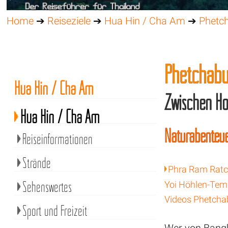
Home
➔
Reiseziele
➔
Hua Hin / Cha Am
➔
Phetc
Phetchabu
Hua Hin / Cha Am
Zwischen Hö
Hua Hin / Cha Am
Naturabenteue
Reiseinformationen
Strände
Phra Ram Ratc
Sehenswertes
Yoi Höhlen-Tem
Videos Phetcha
Sport und Freizeit