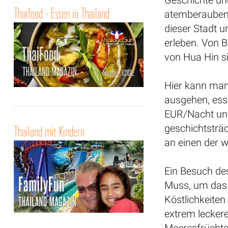
Geschichte un
Thaifood - Essen in Thailand
atemberaubend
dieser Stadt 
erleben. Von 
von Hua Hin si
Hier kann man 
ausgehen, ess
EUR/Nacht und
geschichtsträc
Thailand mit Kindern
an einen der 
Ein Besuch des
Muss, um das 
Köstlichkeiten
extrem leckere