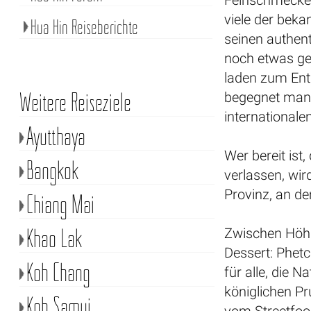
Feinschmecker
viele der beka
Hua Hin Reiseberichte
seinen authen
noch etwas ge
laden zum Ent
Weitere Reiseziele
begegnet man 
internationale
Ayutthaya
Wer bereit ist
Bangkok
verlassen, wird
Provinz, an de
Chiang Mai
Khao Lak
Zwischen Höhl
Dessert: Phetc
Koh Chang
für alle, die 
königlichen Pr
Koh Samui