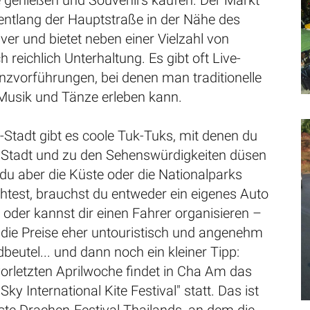
 genießen und Souvenirs kaufen. Der Markt
 entlang der Hauptstraße in der Nähe des
ver und bietet neben einer Vielzahl von
 reichlich Unterhaltung. Es gibt oft Live-
nzvorführungen, bei denen man traditionelle
 Musik und Tänze erleben kann.
-Stadt gibt es coole Tuk-Tuks, mit denen du
e Stadt und zu den Sehenswürdigkeiten düsen
du aber die Küste oder die Nationalparks
test, brauchst du entweder ein eigenes Auto
oder kannst dir einen Fahrer organisieren –
 die Preise eher untouristisch und angenehm
dbeutel... und dann noch ein kleiner Tipp:
orletzten Aprilwoche findet in Cha Am das
Sky International Kite Festival" statt. Das ist