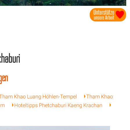
chaburi
ngen
Tham Khao Luang Höhlen-Tempel
Tham Khao
am
Hoteltipps Phetchaburi Kaeng Krachan