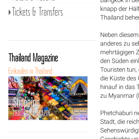
Bangkok in de
Tickets & Transfers
knapp der Häl
Thailand behe
Neben diesem 
anderes zu seh
mehrtägigen 
Thailand Magazine
den Süden einl
Einkaufen in Thailand
Touristen tun,
die Küste des 
hinauf in das 
zu Myanmar (B
Phetchaburi ne
Stadt, die re
Sehenswürdigke