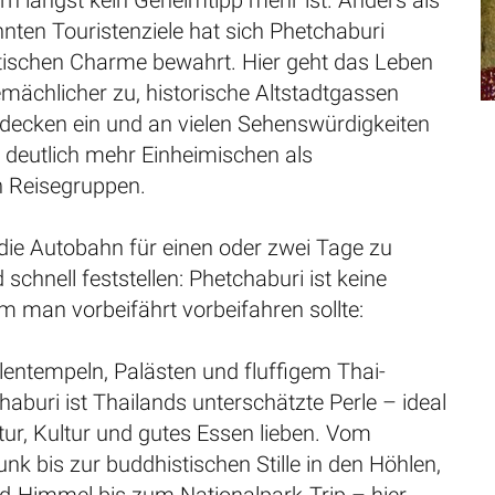
n längst kein Geheimtipp mehr ist. Anders als
nnten Touristenziele hat sich Phetchaburi
tischen Charme bewahrt. Hier geht das Leben
mächlicher zu, historische Altstadtgassen
decken ein und an vielen Sehenswürdigkeiten
deutlich mehr Einheimischen als
n Reisegruppen.
, die Autobahn für einen oder zwei Tage zu
 schnell feststellen: Phetchaburi ist keine
m man vorbeifährt vorbeifahren sollte:
entempeln, Palästen und fluffigem Thai-
haburi ist Thailands unterschätzte Perle – ideal
Natur, Kultur und gutes Essen lieben. Vom
unk bis zur buddhistischen Stille in den Höhlen,