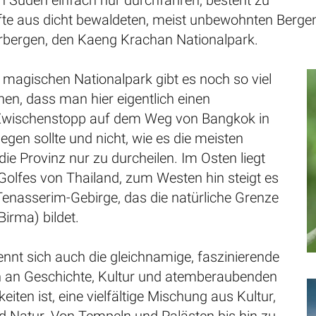
n Süden einfach nur durchfahren, besteht zu
fte aus dicht bewaldeten, meist unbewohnten Bergen
rbergen, den Kaeng Krachan Nationalpark.
magischen Nationalpark gibt es noch so viel
en, dass man hier eigentlich einen
Zwischenstopp auf dem Weg von Bangkok in
egen sollte und nicht, wie es die meisten
 die Provinz nur zu durcheilen. Im Osten liegt
Golfes von Thailand, zum Westen hin steigt es
Tenasserim-Gebirge, das die natürliche Grenze
irma) bildet.
nnt sich auch die gleichnamige, faszinierende
ich an Geschichte, Kultur und atemberaubenden
iten ist, eine vielfältige Mischung aus Kultur,