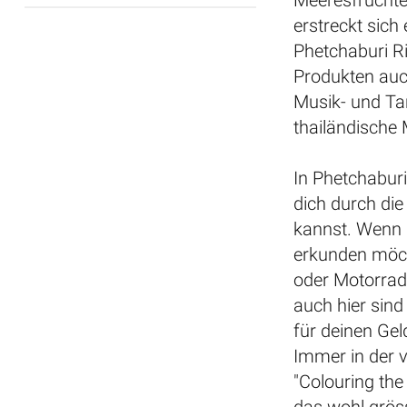
Meeresfrüchte
erstreckt sich
Phetchaburi Ri
Produkten auch
Musik- und Ta
thailändische
In Phetchaburi
dich durch di
kannst. Wenn 
erkunden möch
oder Motorrad 
auch hier sind
für deinen Gel
Immer in der v
"Colouring the 