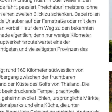
ok in Richtung Hua Hin oder weiter in den
s fährt, passiert Phetchaburi meistens, ohne
einen zweiten Blick zu schenken. Dabei rollen
nde Urlauber auf der Fernstraße oder mit dem
ran vorbei – auf dem Weg zu den bekannten
hade eigentlich, denn nur wenige Kilometer
uptverkehrsroute wartet eine der
htigsten und vielseitigsten Provinzen des
egt rund 160 Kilometer südwestlich von
bergang zwischen der fruchtbaren
nd der Küste des Golfs von Thailand. Die
t beeindruckende Tempel, prachtvolle
 geheimnisvolle Höhlen, ursprüngliche Märkte,
tionalparks und eine Küche, die unter