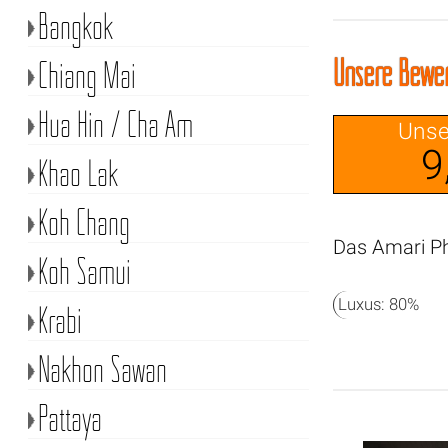
Bangkok
Unsere Bewer
Chiang Mai
Hua Hin / Cha Am
Unse
9
Khao Lak
Koh Chang
Das Amari Ph
Koh Samui
Luxus: 80%
Krabi
Nakhon Sawan
Pattaya