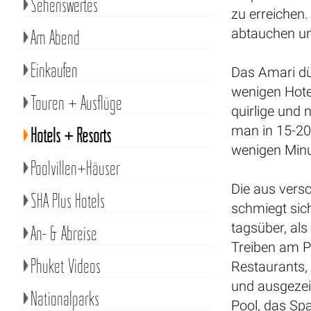
Sehenswertes
zu erreichen
abtauchen un
Am Abend
Einkaufen
Das Amari dü
wenigen Hote
Touren + Ausflüge
quirlige und
man in 15-20
Hotels + Resorts
wenigen Minu
Poolvillen+Häuser
Die aus vers
SHA Plus Hotels
schmiegt sich
tagsüber, als
An- & Abreise
Treiben am Pa
Phuket Videos
Restaurants,
und ausgezei
Nationalparks
Pool, das Sp