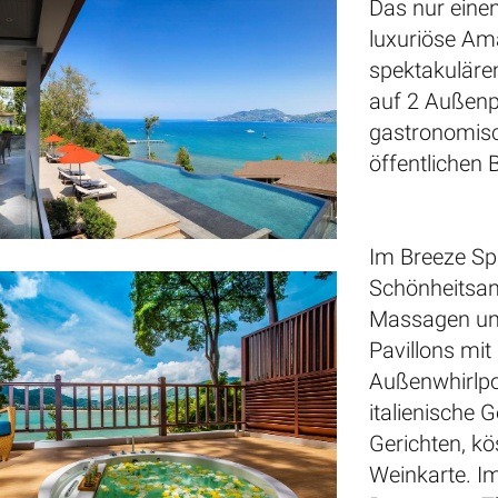
Das nur eine
luxuriöse Ama
spektakuläre
auf 2 Außenpo
gastronomisc
öffentlichen 
Im Breeze Sp
Schönheitsa
Massagen und
Pavillons mit
Außenwhirlpoo
italienische 
Gerichten, k
Weinkarte. I