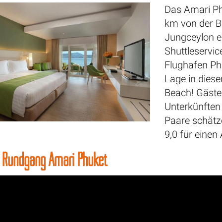
Das Amari Ph
km von der 
Jungceylon en
Shuttleservi
Flughafen Ph
Lage in diese
Beach! Gästen
Unterkünften 
Paare schätz
9,0 für einen
d Rundgang Amari Phuket