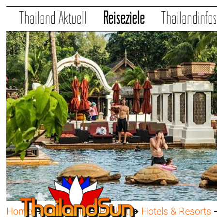
Thailand Aktuell
Reiseziele
Thailandinfo
Home
➔
Reiseziele
➔
Phuket
➔
Hotels & Resorts
➔