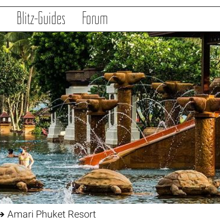
s
Blitz-Guides
Forum
 Amari Phuket Resort