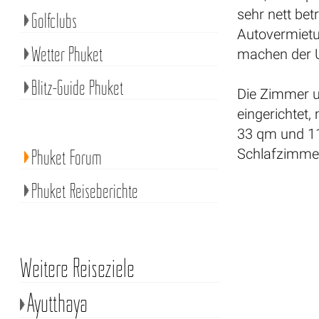
sehr nett bet
Golfclubs
Autovermietu
Wetter Phuket
machen der U
Blitz-Guide Phuket
Die Zimmer u
eingerichtet
33 qm und 11
Phuket Forum
Schlafzimmern
Phuket Reiseberichte
Weitere Reiseziele
Ayutthaya