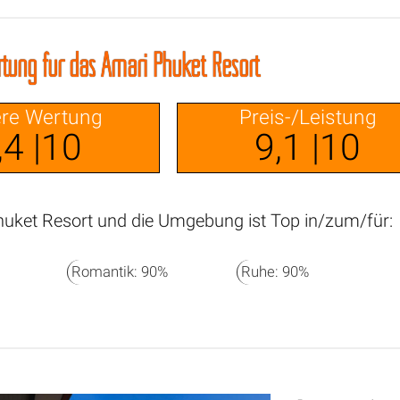
tung für das Amari Phuket Resort
re Wertung
Preis-/Leistung
,4 |10
9,1 |10
uket Resort und die Umgebung ist Top in/zum/für:
Romantik: 90%
Ruhe: 90%