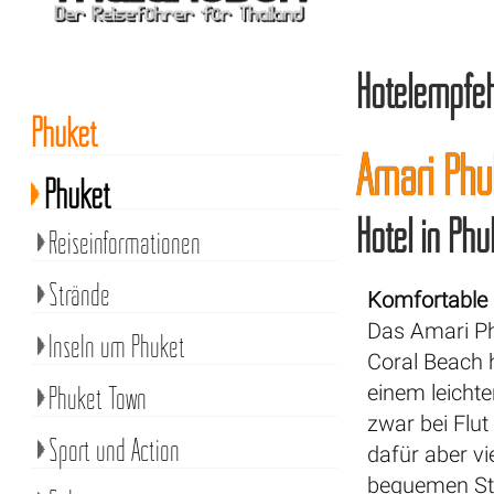
Hotelempfe
Phuket
Amari Phu
Phuket
Hotel in Ph
Reiseinformationen
Strände
Komfortable 
Das Amari P
Inseln um Phuket
Coral Beach 
Phuket Town
einem leichte
zwar bei Flut
Sport und Action
dafür aber v
bequemen Ste