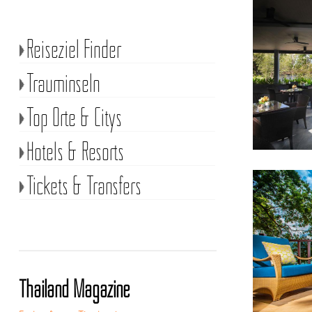
Reiseziel Finder
Trauminseln
Top Orte & Citys
Hotels & Resorts
Tickets & Transfers
Thailand Magazine