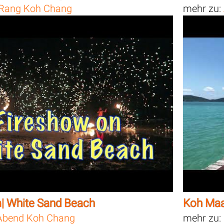
Rang Koh Chang
mehr zu:
| White Sand Beach
Koh Maa
bend Koh Chang
mehr zu: