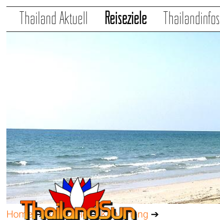
Thailand Aktuell
Reiseziele
Thailandinfo
Home
➔
Reiseziele
➔
Koh Chang
➔