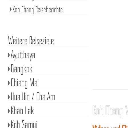
Koh Chang Reiseberichte
Weitere Reiseziele
Ayutthaya
Bangkok
Chiang Mai
Hua Hin / Cha Am
Koh Chang 
Khao Lak
Koh Samui