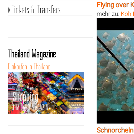
Flying over
Tickets & Transfers
mehr zu:
Koh 
Thailand Magazine
Einkaufen in Thailand
Schnorcheln