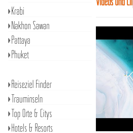
Videos und Cl
Krabi
Nakhon Sawan
Pattaya
Phuket
Reiseziel Finder
Trauminseln
Top Orte & Citys
Hotels & Resorts