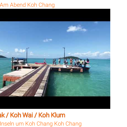
Am Abend Koh Chang
k / Koh Wai / Koh Klum
Inseln um Koh Chang Koh Chang