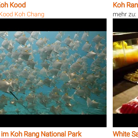
 Koh Kood
Koh Ran
Kood Koh Chang
mehr zu:
 im Koh Rang National Park
White S