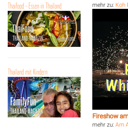
Thaifood - Essen in Thailand
mehr zu:
Koh 
Thailand mit Kindern
Fireshow am
mehr zu:
Am A