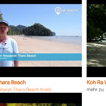
hara Beach
Koh Ra 
harat Thara Beach Krabi
mehr zu: