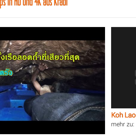
ips in HD und 4K aus Krabi
Koh Lao
mehr zu: