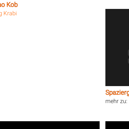
ao Kob
g Krabi
Spazier
mehr zu: