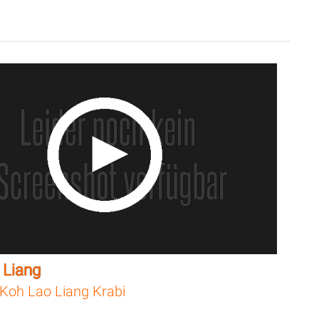
 Liang
Koh Lao Liang Krabi