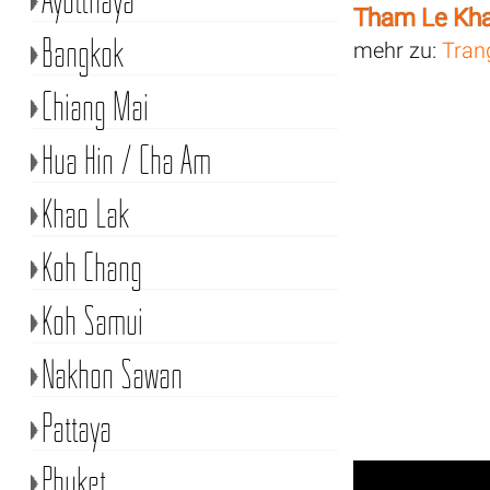
Tham Le Kh
Bangkok
mehr zu:
Tran
Chiang Mai
Hua Hin / Cha Am
Khao Lak
Koh Chang
Koh Samui
Nakhon Sawan
Pattaya
Phuket