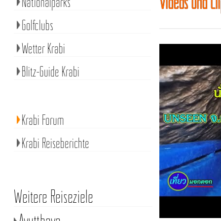
Videos und Cl
Nationalparks
Golfclubs
Wetter Krabi
Blitz-Guide Krabi
Krabi Forum
Krabi Reiseberichte
Weitere Reiseziele
Ayutthaya