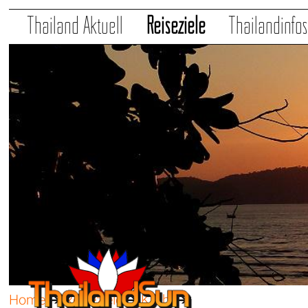
Thailand Aktuell
Reiseziele
Thailandinfo
Home
➔
Reiseziele
➔
Krabi
➔