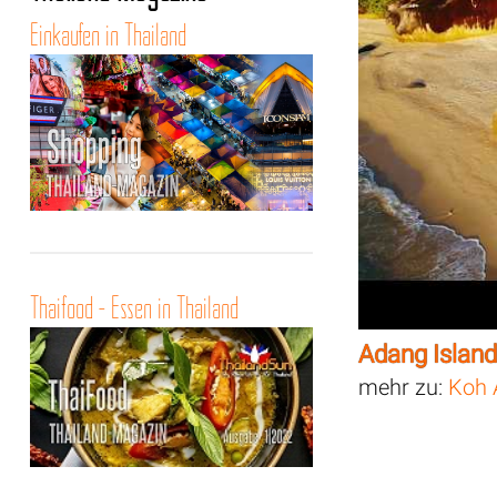
Einkaufen in Thailand
Thaifood - Essen in Thailand
Adang Island
mehr zu:
Koh 