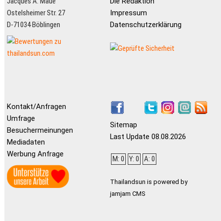
Jacques A. Maué
Die Redaktion
Ostelsheimer Str. 27
Impressum
D-71034 Böblingen
Datenschutzerklärung
Kontakt/Anfragen
Umfrage
Sitemap
Besuchermeinungen
Last Update 08.08.2026
Mediadaten
Werbung Anfrage
M: 0
Y: 0
A: 0
Thailandsun is powered by
jamjam CMS