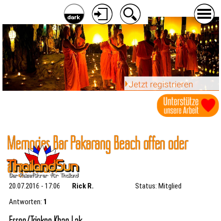
Jetzt registrieren
Memories Bar Pakarang Beach offen oder
abgerissen?
20.07.2016 - 17:06
Rick R.
Status: Mitglied
Antworten:
1
Essen/Trinken Khao Lak