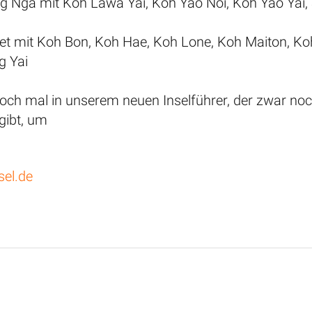
g Nga mit Koh Lawa Yai, Koh Yao Noi, Koh Yao Yai, S
et mit Koh Bon, Koh Hae, Koh Lone, Koh Maiton, 
g Yai
ch mal in unserem neuen Inselführer, der zwar noch n
gibt, um
sel.de