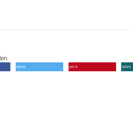
len:
tweet
pin it
teilen