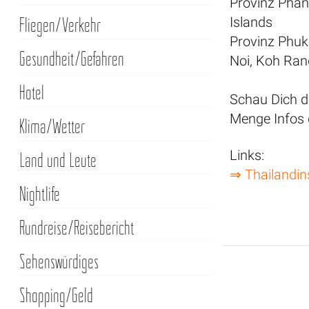
Provinz Phan
Fliegen/Verkehr
Islands
Provinz Phuk
Gesundheit/Gefahren
Noi, Koh Ran
Hotel
Schau Dich do
Menge Infos 
Klima/Wetter
Links:
Land und Leute
⇒ Thailandin
Nightlife
Rundreise/Reisebericht
Sehenswürdiges
Shopping/Geld