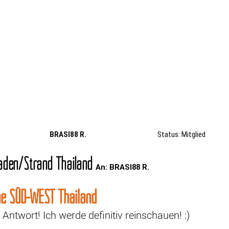
BRASI88 R.
Status: Mitglied
den/Strand Thailand
An: BRASI88 R.
he SÜD-WEST Thailand
 Antwort! Ich werde definitiv reinschauen! :)