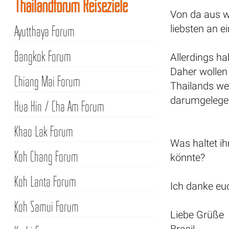
Thailandforum Reiseziele
Von da aus w
liebsten an e
Ayutthaya Forum
Bangkok Forum
Allerdings h
Daher wollen
Chiang Mai Forum
Thailands we
darumgelegene
Hua Hin / Cha Am Forum
Khao Lak Forum
Was haltet ih
Koh Chang Forum
könnte?
Koh Lanta Forum
Ich danke euc
Koh Samui Forum
Liebe Grüße
Brasi!