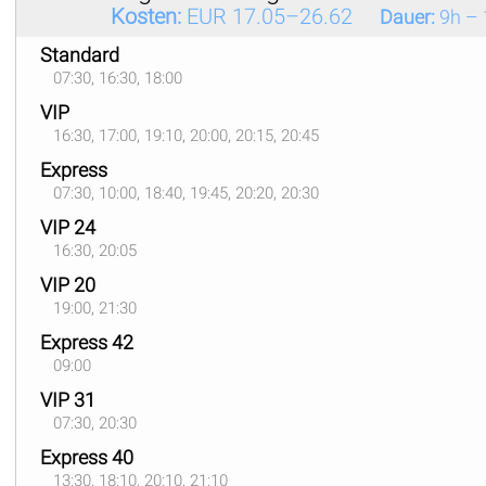
Kosten:
EUR 17.05–26.62
Dauer:
9h – 
Standard
07:30, 16:30, 18:00
VIP
16:30, 17:00, 19:10, 20:00, 20:15, 20:45
Express
07:30, 10:00, 18:40, 19:45, 20:20, 20:30
VIP 24
16:30, 20:05
VIP 20
19:00, 21:30
Express 42
09:00
VIP 31
07:30, 20:30
Express 40
13:30, 18:10, 20:10, 21:10