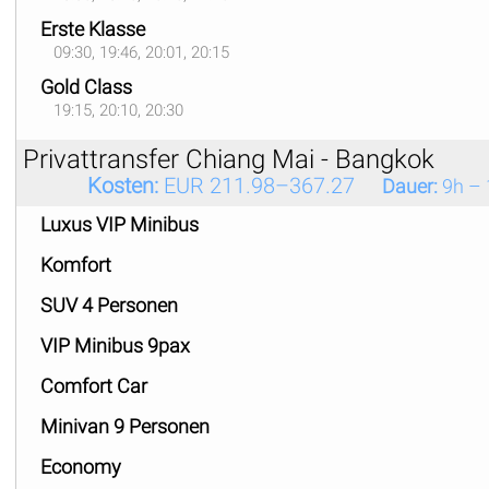
Erste Klasse
09:30, 19:46, 20:01, 20:15
Gold Class
19:15, 20:10, 20:30
Privattransfer Chiang Mai - Bangkok
Kosten:
EUR 211.98–367.27
Dauer:
9h – 
Luxus VIP Minibus
Komfort
SUV 4 Personen
VIP Minibus 9pax
Comfort Car
Minivan 9 Personen
Economy