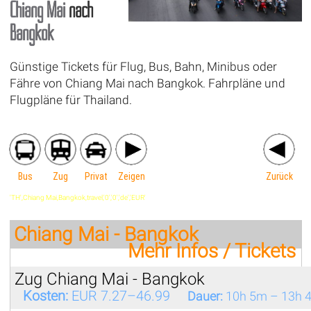
Chiang Mai
nach
Bangkok
Günstige Tickets für Flug, Bus, Bahn, Minibus oder
Fähre von Chiang Mai nach Bangkok. Fahrpläne und
Flugpläne für Thailand.
Bus
Zug
Privat
Zeigen
Zurück
'TH',Chiang Mai,Bangkok,travel,'0','0','de','EUR'
Chiang Mai - Bangkok
Mehr Infos / Tickets
Zug Chiang Mai - Bangkok
Kosten:
EUR 7.27–46.99
Dauer:
10h 5m – 13h 