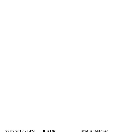
23.02.2017 - 14:51
Kurt W.
Status: Mitglied