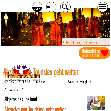
Jetzt registrieren
Abzocke von Touristen geht weiter
07.03.2017 - 15:18
Don e.
Status: Mitglied
Antworten:
1
Allgemeines Thailand
Abzocke von Touristen geht weiter