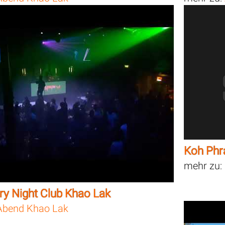
Koh Phr
mehr zu:
ry Night Club Khao Lak
bend Khao Lak