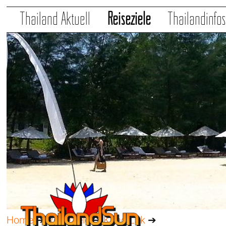
Thailand Aktuell
Reiseziele
Thailandinfo
Home
➔
Reiseziele
➔
Khao Lak
➔