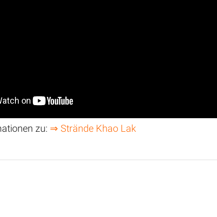
mationen zu:
⇒ Strände Khao Lak