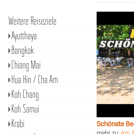
Weitere Reiseziele
Ayutthaya
Bangkok
Chiang Mai
Hua Hin / Cha Am
Koh Chang
Koh Samui
Krabi
Schönste Be
mehr zu:
Am A