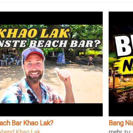
ach Bar Khao Lak?
Bang Ni
bend Khao Lak
mehr zu: