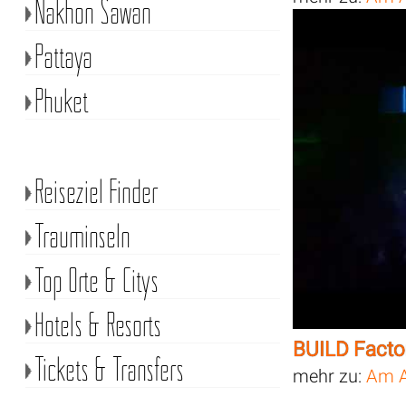
Nakhon Sawan
Pattaya
Phuket
Reiseziel Finder
Trauminseln
Top Orte & Citys
Hotels & Resorts
BUILD Facto
Tickets & Transfers
mehr zu:
Am A