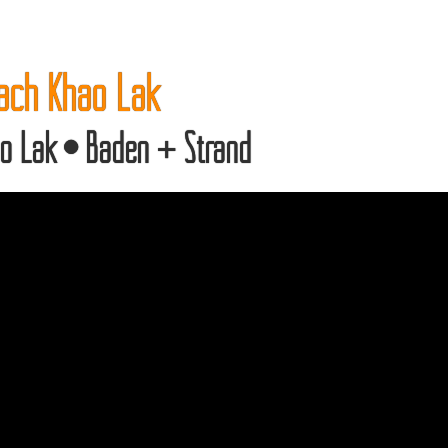
ach Khao Lak
ao Lak • Baden + Strand