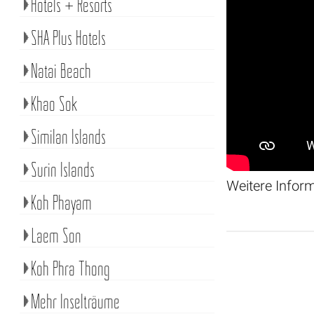
Hotels + Resorts
SHA Plus Hotels
Natai Beach
Khao Sok
Similan Islands
Surin Islands
Weitere Infor
Koh Phayam
Laem Son
Koh Phra Thong
Mehr Inselträume