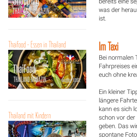
bereits eine s
was der herau
ist.
Thaifood - Essen in Thailand
Im Taxi
Bei normalen 
Fahrpreises ei
euch ohne kre
Ein kleiner Ti
längere Fahrte
kann es sich l
Thailand mit Kindern
schon vor der
geben. Das wi
spontane Foto