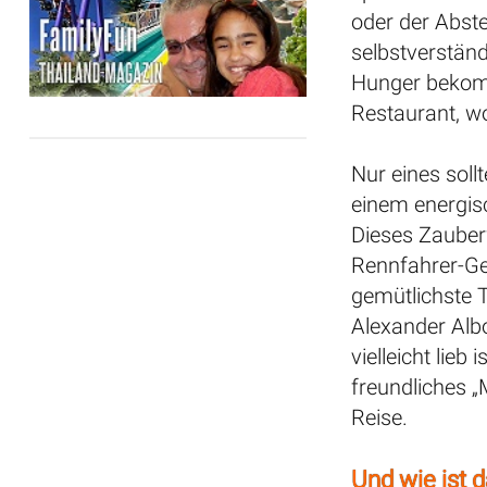
oder der Abst
selbstverstän
Hunger bekomm
Restaurant, wo
Nur eines soll
einem energisch
Dieses Zauber
Rennfahrer-Gen
gemütlichste T
Alexander Alb
vielleicht lieb
freundliches „
Reise.
Und wie ist 