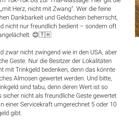
m Tuk-Tuk bis zur Thai-Massage: Hier gilt die
„mit Herz, nicht mit Zwang“. Wer die feine
hen Dankbarkeit und Geldschein beherrscht,
nd nicht nur freundlich bedient – sondern oft
angelächelt. 😊🇹🇭
nd zwar nicht zwingend wie in den USA, aber
iche Geste. Nur die Besitzer der Lokalitäten
ht mit Trinkgeld bedenken, denn das könnte
iches Almosen gewertet werden. Und bitte,
nkgeld sind tabu, denn deren Wert ist so
s sicher nicht als freundliche Geste gewertet
n einer Servicekraft umgerechnet 5 oder 10
eld gibt.