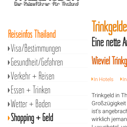
Trinkgelde
Reiseinfos Thailand
Eine nette 
Visa/Bestimmungen
Wieviel Trink
Gesundheit/Gefahren
Verkehr + Reisen
In Hotels
I
Essen + Trinken
Trinkgeld in T
Wetter + Baden
Großzügigkeit
ist’s angebrac
Shopping + Geld
wirklich jema