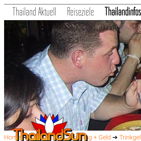
Thailand Aktuell
Reiseziele
Thailandinfo
Home
➔
Reiseinfos
➔
Shopping + Geld
➔
Trinkge