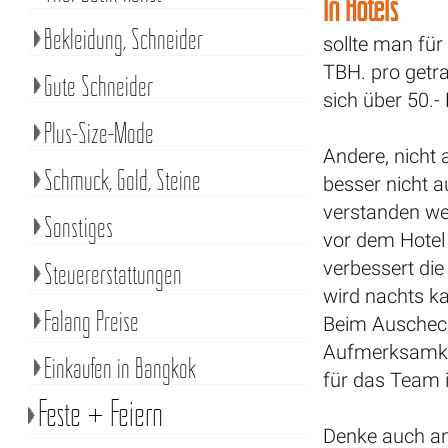
In Hotels
Bekleidung, Schneider
sollte man für
TBH. pro getr
Gute Schneider
sich über 50.-
Plus-Size-Mode
Andere, nicht 
Schmuck, Gold, Steine
besser nicht a
verstanden we
Sonstiges
vor dem Hotel 
verbessert di
Steuererstattungen
wird nachts k
Falang Preise
Beim Auscheck
Aufmerksamkei
Einkaufen in Bangkok
für das Team 
Feste + Feiern
Denke auch an