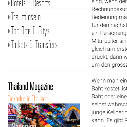
Hotels & Resorts
sind, wenn der
Rechnungssum
Trauminseln
Bedienung mal 
für den nächs
Top Orte & Citys
ein Personenge
Mitarbeiter si
Tickets & Transfers
gleich am ers
drückt, dann wi
um den gross
Wenn man einen
Thailand Magazine
Baht kostet, i
Baht oder ein
Einkaufen in Thailand
selbst wahrsch
junge Kellner
kann. Es gibt