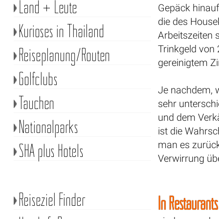
Land + Leute
Gepäck hinauf
die des Housek
Kurioses in Thailand
Arbeitszeiten 
Trinkgeld von
Reiseplanung/Routen
gereinigtem Z
Golfclubs
Je nachdem, w
Tauchen
sehr untersch
und dem Verkäu
Nationalparks
ist die Wahrsc
man es zurück
SHA plus Hotels
Verwirrung übe
Reiseziel Finder
In Restaurants