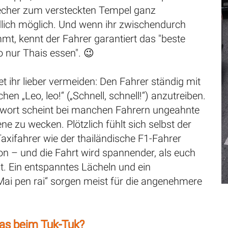
echer zum versteckten Tempel ganz
dlich möglich. Und wenn ihr zwischendurch
t, kennt der Fahrer garantiert das "beste
 nur Thais essen". 😉
tet ihr lieber vermeiden: Den Fahrer ständig mit
en „Leo, leo!“ („Schnell, schnell!“) anzutreiben.
wort scheint bei manchen Fahrern ungeahnte
e zu wecken. Plötzlich fühlt sich selbst der
axifahrer wie der thailändische F1-Fahrer
on – und die Fahrt wird spannender, als euch
 ist. Ein entspanntes Lächeln und ein
Mai pen rai“ sorgen meist für die angenehmere
das beim Tuk-Tuk?