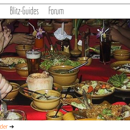
s
Blitz-Guides
Forum
lder
➔