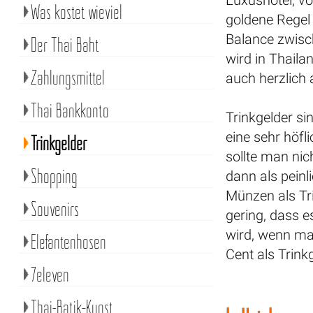
Luxushotel, vo
Was kostet wieviel
goldene Regel 
Balance zwisc
Der Thai Baht
wird in Thaila
Zahlungsmittel
auch herzlich 
Thai Bankkonto
Trinkgelder si
eine sehr höfl
Trinkgelder
sollte man nic
Shopping
dann als peinl
Münzen als Tri
Souvenirs
gering, dass e
wird, wenn ma
Elefantenhosen
Cent als Trinkg
7eleven
Thai-Batik-Kunst