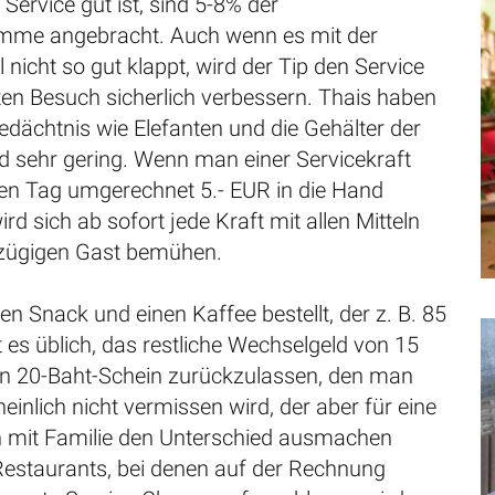
 Service gut ist, sind 5-8% der
me angebracht. Auch wenn es mit der
nicht so gut klappt, wird der Tip den Service
ten Besuch sicherlich verbessern. Thais haben
dächtnis wie Elefanten und die Gehälter der
nd sehr gering. Wenn man einer Servicekraft
ten Tag umgerechnet 5.- EUR in die Hand
rd sich ab sofort jede Kraft mit allen Mitteln
zügigen Gast bemühen.
 Snack und einen Kaffee bestellt, der z. B. 85
st es üblich, das restliche Wechselgeld von 15
en 20-Baht-Schein zurückzulassen, den man
einlich nicht vermissen wird, der aber für eine
in mit Familie den Unterschied ausmachen
 Restaurants, bei denen auf der Rechnung