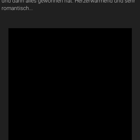
und dann alles gewonnen hat. Herzerwärmend und sehr
romantisch...