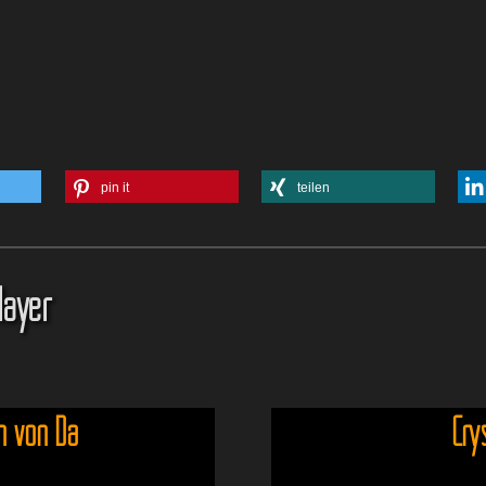
pin it
teilen
layer
n von Da
Cry