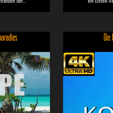
tränden der...
ein Eistee-Ve
paradies
Die 