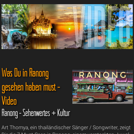
Was Du in Ranong
gesehen haben must -
Video
Ranong - Sehenwertes + Kultur
Art Thomya, ein thailändischer Sänger / Songwriter, zeigt