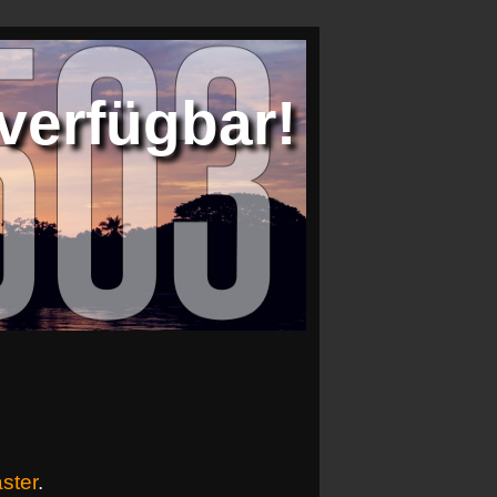
verfügbar!
ster
.