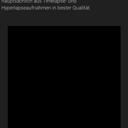
hauptsächlich aus Timelapse- und
Hyperlapseaufnahmen in bester Qualität.