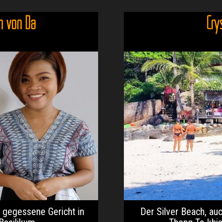
n von Da
Cry
t gegessene Gericht in
Der Silver Beach, au