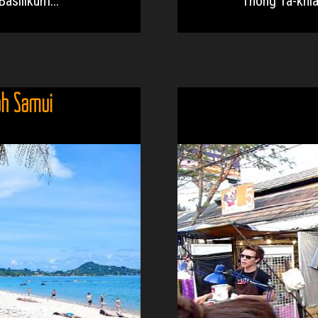
asilikum...
Thong Ta-khian
oh Samui