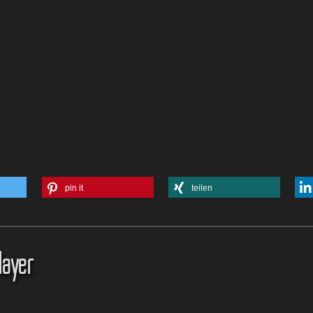
pin it
teilen
layer