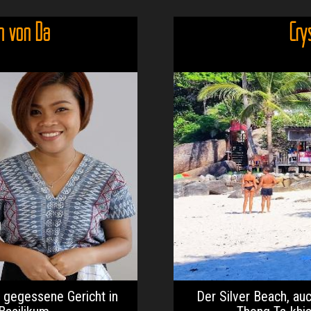
n von Da
Cry
t gegessene Gericht in
Der Silver Beach, au