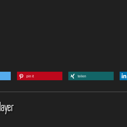
pin it
teilen
layer