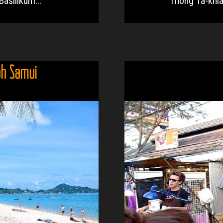
asilikum...
Thong Ta-khian
oh Samui