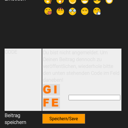
CODE
Du bist nicht angemeldet. Um
Deinen Beitrag dennoch zu
veröffentlichen, wiederhole bitte
den unten stehenden Code im Feld
daneben!
Beitrag
speichern