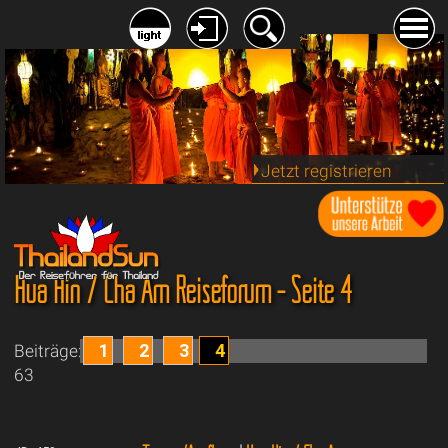
Jetzt registrieren
Hua Hin / Cha Am Reiseforum - Seite 4
1
2
3
4
Beiträge:
63