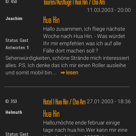
Touren/Ausflüge
|
Hua Hin / Cha Am
ID: 450
11.03.2003 - 20:00
Hua Hin
Joachim
Hallo zusammen, ich fliege nächste
Woche nach Hua Hin. - Was würdet
Status: Gast
Ihr mir empfehlen was ich auf alle
Antworten:
1
Fälle dort machen soll ?
Sehenwürdigkeiten, schöne Strände mich interessiert
alles. P.S. Ich denke das ich mir einen Roller ausleihe
und somit mobil bin....
⇒ lesen
Hotel
|
Hua Hin / Cha Am
27.01.2003 - 18:36
ID: 353
Hua Hin
Helmuth
Hallo,möchte ende februar einige
tage nach hua hin.Wer kann mir eine
Status: Gast