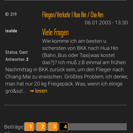
Fliegen/Verkehr
|
Hua Hin / Cha Am
ID: 219
06.01.2003 - 13:30
Viele Fragen
isolde
Wie komme ich am besten u.
sichersten von BKK nach Hua Hin
Status: Gast
(Bahn, Bus oder Taxi(was kostet
Antworten:
2
das?)? Ich muß z.B einmal am frühen
Nachmittag in BKK zurück sein, um den Flieger nach
Chiang Mai zu erwischen. Größtes Problem, ich denke,
man hat nur 20 kg Freigepäck. Was, wenn ich einige
grö&szl...
⇒ lesen
1
2
3
4
Beiträge: