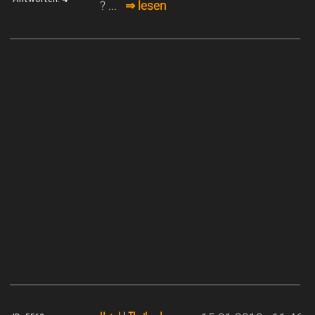
? ...
⇒ lesen