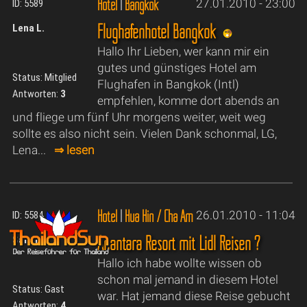
Hotel
|
Bangkok
27.01.2010 - 23:00
ID: 5589
Flughafenhotel Bangkok
Lena L.
Hallo Ihr Lieben, wer kann mir ein
gutes und günstiges Hotel am
Status: Mitglied
Flughafen in Bangkok (Intl)
Antworten:
3
empfehlen, komme dort abends an
und fliege um fünf Uhr morgens weiter, weit weg
sollte es also nicht sein. Vielen Dank schonmal, LG,
Lena...
⇒ lesen
Hotel
|
Hua Hin / Cha Am
26.01.2010 - 11:04
ID: 5584
Anantara Resort mit Lidl Reisen ?
Sandra
Hallo ich habe wollte wissen ob
schon mal jemand in diesem Hotel
Status: Gast
war. Hat jemand diese Reise gebucht
Antworten:
4