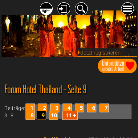
Jetzt registrieren
Forum Hotel Thailand - Seite 9
1
2
3
4
5
6
7
Beiträge:
8
9
10
11 +
318