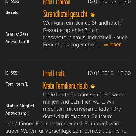
Hotel
|
Thailand
15.01.2010 - 11:46
ID: 5562
Strandhotel gesucht
Gerald
Wer kann ein kleines Strandhotel /
Resort empfehlen? Kein
Status: Gast
Massentourismus, individuell > auch
Antworten:
0
Ferienhaus angenehm!...
⇒ lesen
Hotel
|
Krabi
10.01.2010 - 13:30
ID: 5551
Krabi Familienurlaub
Tom_tom T.
Hallo Leute Es wäre sehr nett wenn
mir jemand behilflich wäre. Wir
Status: Mitglied
möchten mit unseren 2 Kids 10/7
Antworten:
1
dort Urlaub machen. Zeitraum
Dez./Jänner. Familienzimmer inkl. Frühstück wäre
super. Wären für Vorschläge sehr dankbar. Danke +...