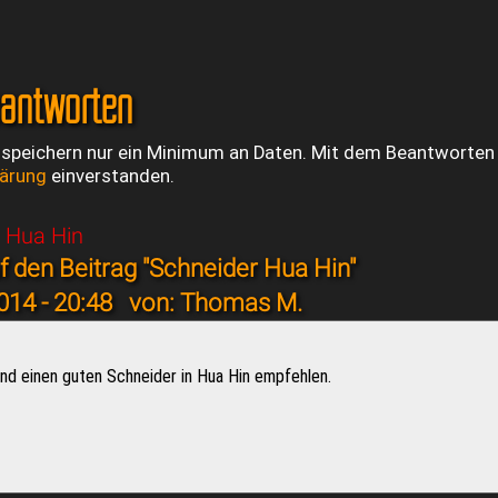
eantworten
 speichern nur ein Minimum an Daten. Mit dem Beantworten e
lärung
einverstanden.
 Hua Hin
 den Beitrag "Schneider Hua Hin"
014 - 20:48
von: Thomas M.