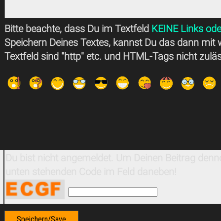
Bitte beachte, dass Du im Textfeld
KEINE Links ode
Speichern Deines Textes, kannst Du das dann mit 
Textfeld sind "http" etc. und HTML-Tags nicht zulä
Du bist nicht angemeldet. Um Deinen Beitrag denno
unten stehenden Code im Feld daneben!