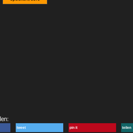
len:
tweet
pin it
teilen