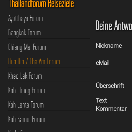
Thailandforum Reiseziele
Ayutthaya Forum
Deine Antwor
Bangkok Forum
Chiang Mai Forum
Nickname
Hua Hin / Cha Am Forum
eMail
Khao Lak Forum
Überschrift
Koh Chang Forum
Text
Koh Lanta Forum
Kommentar
Koh Samui Forum