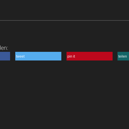
len:
tweet
pin it
teilen