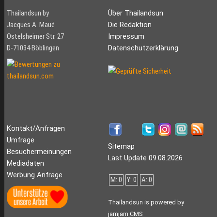
Thailandsun by
Über Thailandsun
Jacques A. Maué
Die Redaktion
Ostelsheimer Str. 27
Impressum
D-71034 Böblingen
Datenschutzerklärung
Kontakt/Anfragen
Umfrage
Sitemap
Besuchermeinungen
Last Update 09.08.2026
Mediadaten
Werbung Anfrage
M: 0
Y: 0
A: 0
Thailandsun is powered by
jamjam CMS