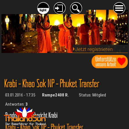
Jetzt registrieren
Krabi - Khao Sok NP - Phuket Transfer
03.01.2016 - 17:35
Rampe2408 R.
Status: Mitglied
Antworten:
3
Rundreise/Reisebericht Krabi
Krabi - Khao Sok NP - Phuket Transfer