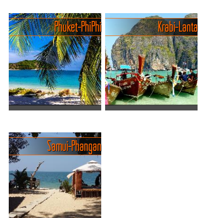
Bangkok: Bang Pha Inn -
Urlaubsparadiese: Pattaya
Ayutthaya - Nakhon Sawan
und Koh Chang
Phuket - PhiPhi
Krabi - Lanta
Sehr abwechslungsreich ist
Pattaya [MAP#57]
eine Tour in nördliche
[/MAP#57]
Richtung. Sie kann mit der
[LI#73]Pattaya[/LI#73] ist
Bahn, Bus oder Minibus
nicht unbedingt der Ort der
oder aber einer der
sich als Ziel für Badespass
klassischen Dschunken
anbietet, aber es ist der
angetr...
wohl günstigst...
Unterschiedliche
Spass, Unterhaltung und
Ferieninseln im Süden
Traumstrände
Thailands
Krabi und Umland [MAP#61]
Samui - Phangan
Phuket, die quilrige
[/MAP#61] Seit einigen
Ferieninsel [MAP#59]
Jahren ist Krabi im Besitz
[/MAP#59] Für knapp 60.-
eines
EUR in der Economyclass
[LI#84]Flughafens[/LI#84].
und knapp 80.- EUR in der
Täglich, um 8.10 Uhr und
Businessclass kann man im
zusätzlich an d...