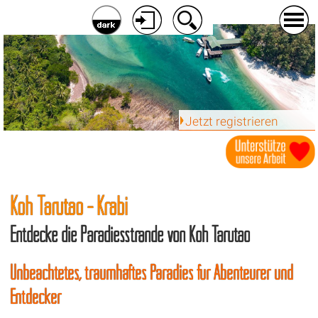
Jetzt registrieren
Koh Tarutao - Krabi
Entdecke die Paradiesstrände von Koh Tarutao
Unbeachtetes, traumhaftes Paradies für Abenteurer und
Entdecker