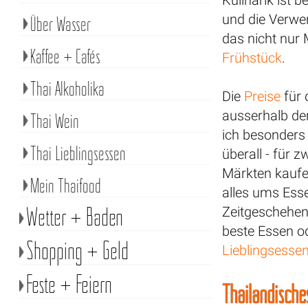
Kulinarik ist 
und die Verwe
Über Wasser
das nicht nur
Kaffee + Cafés
Frühstück
.
Thai Alkoholika
Die
Preise
für 
ausserhalb de
Thai Wein
ich besonders
Thai Lieblingsessen
überall - für 
Märkten kaufe
Mein Thaifood
alles ums Esse
Wetter + Baden
Zeitgeschehen
beste Essen od
Shopping + Geld
Lieblingsesse
Feste + Feiern
Thailändisches