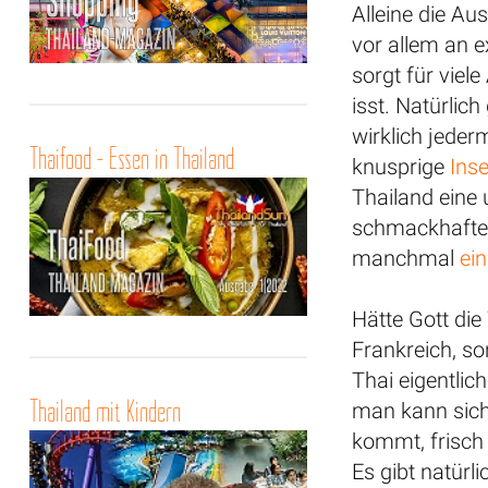
Alleine die Au
vor allem an 
sorgt für viel
isst. Natürlich
wirklich jeder
Thaifood - Essen in Thailand
knusprige
Ins
Thailand eine 
schmackhafter,
manchmal
ein
Hätte Gott die 
Frankreich, so
Thai eigentlic
Thailand mit Kindern
man kann sich 
kommt, frisch
Es gibt natürli