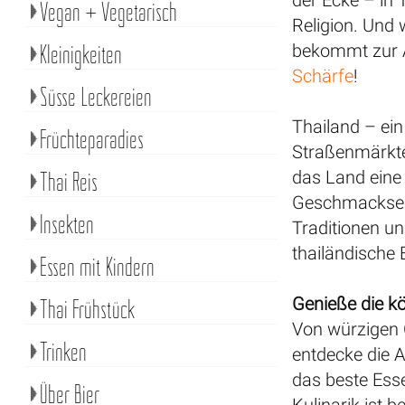
der Ecke – in 
Vegan + Vegetarisch
Religion. Und 
Kleinigkeiten
bekommt zur A
Schärfe
!
Süsse Leckereien
Thailand – ein
Früchteparadies
Straßenmärkte
Thai Reis
das Land eine 
Geschmackserl
Insekten
Traditionen u
thailändische 
Essen mit Kindern
Genieße die kö
Thai Frühstück
Von würzigen 
Trinken
entdecke die 
das beste Esse
Über Bier