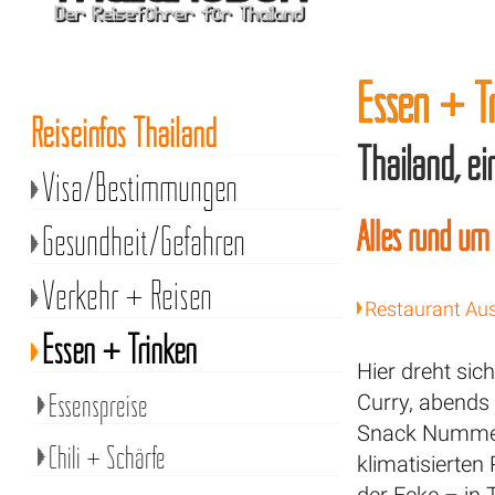
Essen + T
Reiseinfos Thailand
Thailand, ei
Visa/Bestimmungen
Alles rund um
Gesundheit/Gefahren
Verkehr + Reisen
Restaurant Au
Essen + Trinken
Hier dreht si
Essenspreise
Curry, abends 
Snack Nummer 
Chili + Schärfe
klimatisierten