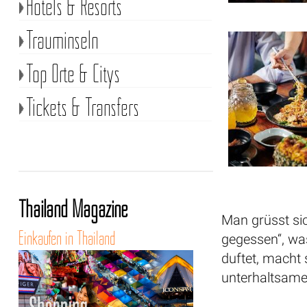
Hotels & Resorts
Trauminseln
Top Orte & Citys
Tickets & Transfers
Thailand Magazine
Man grüsst sic
Einkaufen in Thailand
gegessen“, was
duftet, macht
unterhaltsam