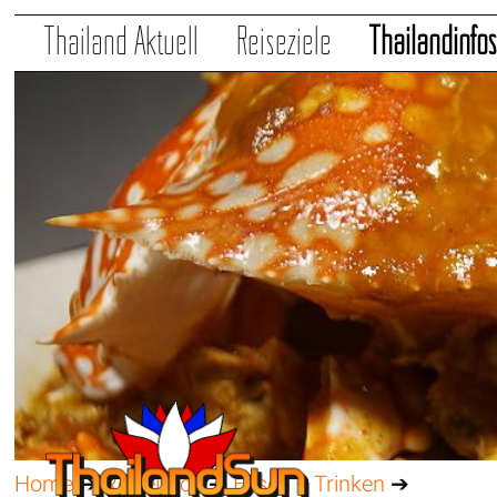
Thailand Aktuell
Reiseziele
Thailandinfo
Home
➔
Reiseinfos
➔
Essen + Trinken
➔