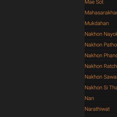
Mae Sot
Mahasarakh
Mukdahan
Nakhon Nayo
Nakhon Path
Nakhon Pha
Nakhon Ratc
Nakhon Sawa
Nakhon Si T
Nan
Narathiwat