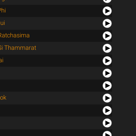
Phi
ui
Ratchasima
Si Thammarat
ai
lok