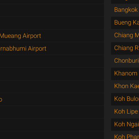
Bangkok 
Bueng K
Chiang M
Mueang Airport
Chiang R
rnabhumi Airport
Chonburi
Khanom
Khon Ka
Koh Bulo
o
Koh Lipe
Koh Ngai
Koh Pha