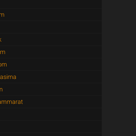
am
k
om
nom
hasima
n
hammarat