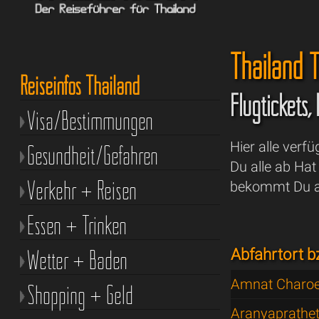
Thailand T
Reiseinfos Thailand
Flugtickets,
Visa/Bestimmungen
Hier alle verf
Gesundheit/Gefahren
Du alle ab Ha
Verkehr + Reisen
bekommt Du au
Essen + Trinken
Wetter + Baden
Abfahrtort b
Amnat Charo
Shopping + Geld
Aranyaprathe