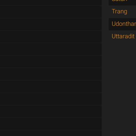
Trang
Udonthan
Uttaradit