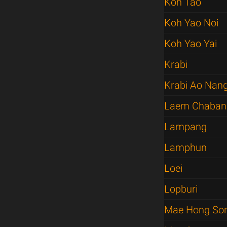
Koh Tao
Koh Yao Noi
Koh Yao Yai
Krabi
Krabi Ao Nan
Laem Chaban
Lampang
Lamphun
Loei
Lopburi
Mae Hong So