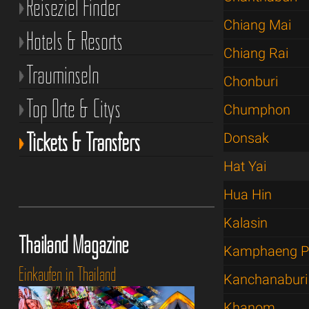
Reiseziel Finder
Chiang Mai
Hotels & Resorts
Chiang Rai
Trauminseln
Chonburi
Top Orte & Citys
Chumphon
Tickets & Transfers
Donsak
Hat Yai
Hua Hin
Kalasin
Thailand Magazine
Kamphaeng P
Einkaufen in Thailand
Kanchanaburi
Khanom