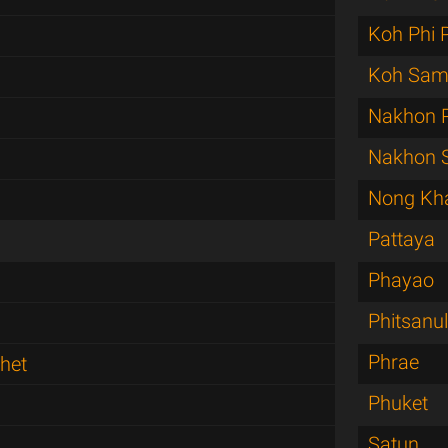
Koh Phi 
Koh Sam
Nakhon 
Nakhon 
Nong Kh
Pattaya
Phayao
Phitsanu
Phrae
het
Phuket
Satun