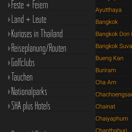
Feste + Feiern
Ayutthaya
Land + Leute
Bangkok
Kurioses in Thailand
Bangkok Don 
Reiseplanung/Routen
Bangkok Suva
Bueng Kan
Golfclubs
Buriram
Tauchen
Cha Am
Nationalparks
Chachoengsa
SHA plus Hotels
Chainat
Chaiyaphum
Chanthaburi