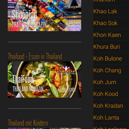
Khao Lak
Khao Sok
Khon Kaen
Khura Buri
Thaifood - Essen in Thailand
Koh Bulone
Koh Chang
Koh Jum
Koh Kood
Koh Kradan
Koh Lanta
Thailand mit Kindern