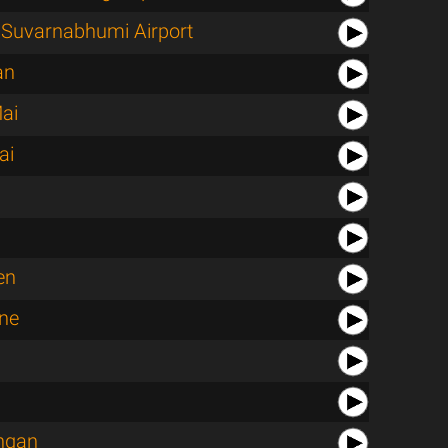
Suvarnabhumi Airport
an
ai
ai
en
ne
ngan