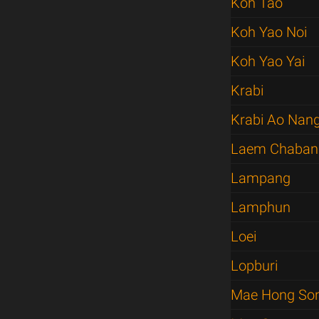
Koh Tao
Koh Yao Noi
Koh Yao Yai
Krabi
Krabi Ao Nan
Laem Chaban
Lampang
Lamphun
Loei
Lopburi
Mae Hong So