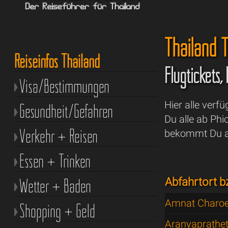
Thailand T
Reiseinfos Thailand
Flugtickets,
Visa/Bestimmungen
Hier alle verf
Gesundheit/Gefahren
Du alle ab Ph
Verkehr + Reisen
bekommt Du au
Essen + Trinken
Wetter + Baden
Abfahrtort b
Amnat Charo
Shopping + Geld
Aranyaprathe