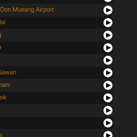
Don Mueang Airport
ai
g
n
Sawan
hani
lok
i