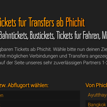
ickets für Transfers ab
Phichit
 Bahntickets, Bustickets, Tickets für Fähren,
ügbaren Tickets ab Phichit. Wähle bitte nun deinen 
ichit möglichen Verbindungen und Transfers angezeig
f der Seite unseres sehr zuverlässigen Partners 1-
zw. Abflugort wählen:
Von Phich
Ayutthay
en
Bangkok
t