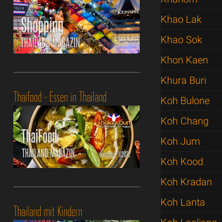
Khao Lak
Khao Sok
Khon Kaen
Khura Buri
Thaifood - Essen in Thailand
Koh Bulone
Koh Chang
Koh Jum
Koh Kood
Koh Kradan
Koh Lanta
Thailand mit Kindern