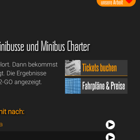
 Minibusse und Minibus Charter
Zielort. Dann bekommst
t. Die Ergebnisse
2-GO angezeigt.
it nach:
a