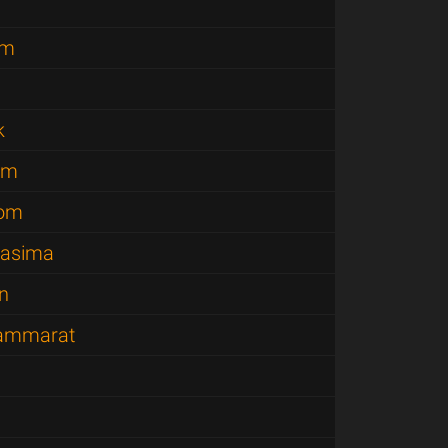
am
k
om
nom
hasima
n
hammarat