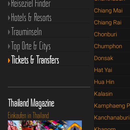
Reiseziel Finder
Chiang Mai
Hotels & Resorts
Chiang Rai
Trauminseln
Chonburi
Top Orte & Citys
Chumphon
Tickets & Transfers
Donsak
Hat Yai
Hua Hin
Kalasin
Thailand Magazine
Kamphaeng P
Einkaufen in Thailand
Kanchanaburi
Khanom