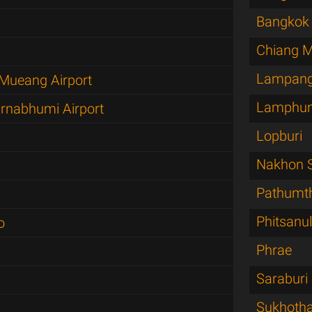
Bangkok 
Chiang M
Lampan
Mueang Airport
Lamphu
rnabhumi Airport
Lopburi
Nakhon 
Pathumt
Phitsanu
o
Phrae
Saraburi
Sukhotha