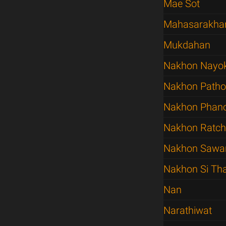
Mae Sot
Mahasarakh
Mukdahan
Nakhon Nayo
Nakhon Path
Nakhon Pha
Nakhon Ratc
Nakhon Sawa
Nakhon Si T
Nan
Narathiwat