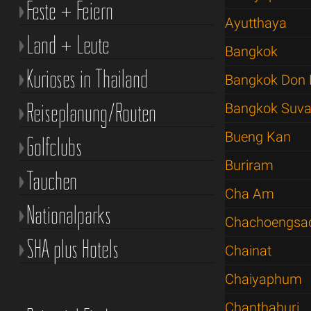
Feste + Feiern
Ayutthaya
Land + Leute
Bangkok
Kurioses in Thailand
Bangkok Don 
Reiseplanung/Routen
Bangkok Suva
Bueng Kan
Golfclubs
Buriram
Tauchen
Cha Am
Nationalparks
Chachoengsa
SHA plus Hotels
Chainat
Chaiyaphum
Chanthaburi