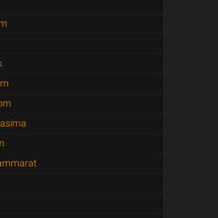
am
k
om
nom
hasima
n
hammarat