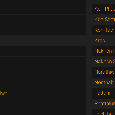
Koh Pha
Koh Sam
Koh Tao
Krabi
Nakhon 
Nakhon 
Narathiw
Nonthabu
Pattani
het
Phattalu
Phetchab