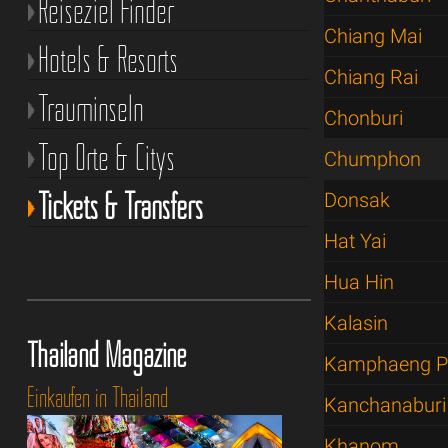
Reiseziel Finder
Chiang Mai
Hotels & Resorts
Chiang Rai
Trauminseln
Chonburi
Top Orte & Citys
Chumphon
Tickets & Transfers
Donsak
Hat Yai
Hua Hin
Kalasin
Thailand Magazine
Kamphaeng P
Einkaufen in Thailand
Kanchanaburi
Khanom