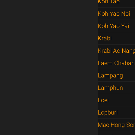
Koh Tao
Koh Yao Noi
Koh Yao Yai
Krabi
Krabi Ao Nan
Laem Chaban
Lampang
Lamphun
Loei
Lopburi
Mae Hong So