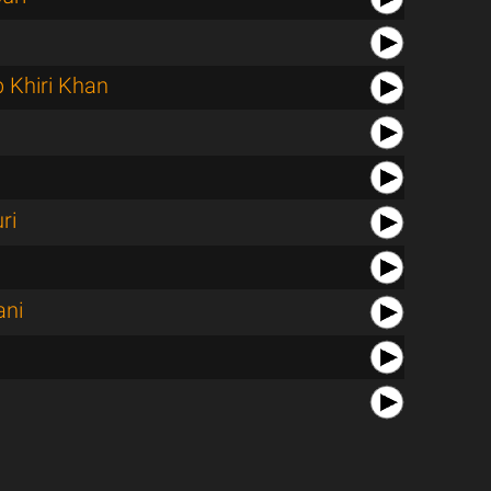
 Khiri Khan
ri
a
ani