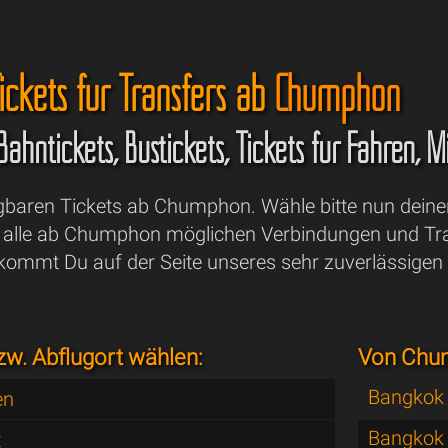
ickets für Transfers ab
Chumphon
 Bahntickets, Bustickets, Tickets für Fähren,
ügbaren Tickets ab Chumphon. Wähle bitte nun deine
lle ab Chumphon möglichen Verbindungen und Tran
kommt Du auf der Seite unseres sehr zuverlässigen
zw. Abflugort wählen:
Von Chu
Bangkok
en
Bangkok 
t