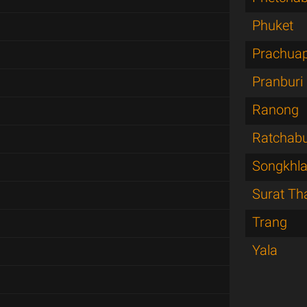
Phuket
Prachuap
Pranburi
Ranong
Ratchabu
Songkhl
Surat Th
Trang
Yala