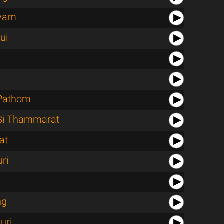
yam
ui
Pathom
Si Thammarat
at
ri
ng
uri