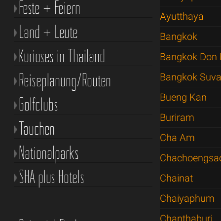
Feste + Feiern
Ayutthaya
Land + Leute
Bangkok
Kurioses in Thailand
Bangkok Don 
Reiseplanung/Routen
Bangkok Suva
Bueng Kan
Golfclubs
Buriram
Tauchen
Cha Am
Nationalparks
Chachoengsa
SHA plus Hotels
Chainat
Chaiyaphum
Chanthaburi