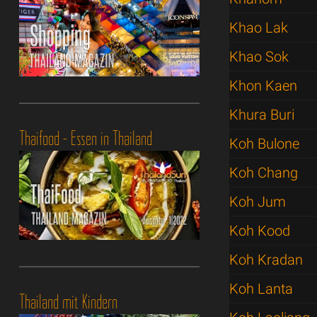
Khao Lak
Khao Sok
Khon Kaen
Khura Buri
Thaifood - Essen in Thailand
Koh Bulone
Koh Chang
Koh Jum
Koh Kood
Koh Kradan
Koh Lanta
Thailand mit Kindern