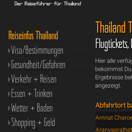
Thailand T
Reiseinfos Thailand
Flugtickets,
Visa/Bestimmungen
Hier alle verf
Gesundheit/Gefahren
bekommst Du a
Verkehr + Reisen
Ergebnisse be
angezeigt.
Essen + Trinken
Wetter + Baden
Abfahrtort b
Amnat Charo
Shopping + Geld
Aranyaprathe