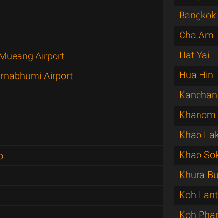
Bangkok 
Cha Am
Hat Yai
Mueang Airport
Hua Hin
rnabhumi Airport
Kanchan
Khanom
Khao La
Khao So
o
Khura Bu
Koh Lant
Koh Pha