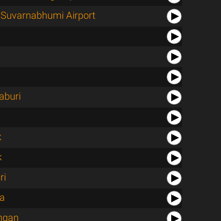
Suvarnabhumi Airport
aburi
k
k
ri
a
ngan