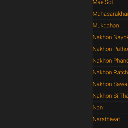
Mae Sot
Mahasarakh
Mukdahan
Nakhon Nayo
Nakhon Path
Nakhon Pha
Nakhon Ratc
Nakhon Sawa
Nakhon Si T
Nan
Narathiwat