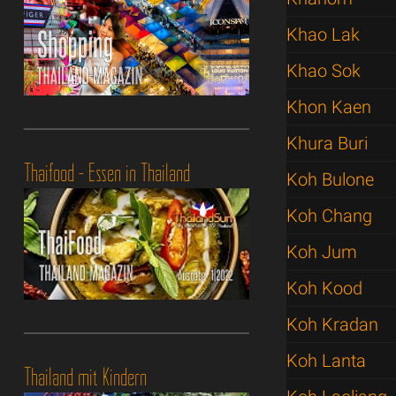
Khao Lak
Khao Sok
Khon Kaen
Khura Buri
Thaifood - Essen in Thailand
Koh Bulone
Koh Chang
Koh Jum
Koh Kood
Koh Kradan
Koh Lanta
Thailand mit Kindern