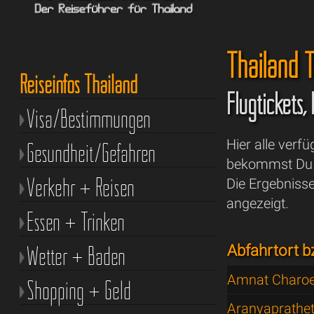
Thailand T
Reiseinfos Thailand
Flugtickets,
Visa/Bestimmungen
Hier alle verf
Gesundheit/Gefahren
bekommst Du a
Verkehr + Reisen
Die Ergebniss
angezeigt.
Essen + Trinken
Wetter + Baden
Abfahrtort b
Amnat Charo
Shopping + Geld
Aranyaprathe