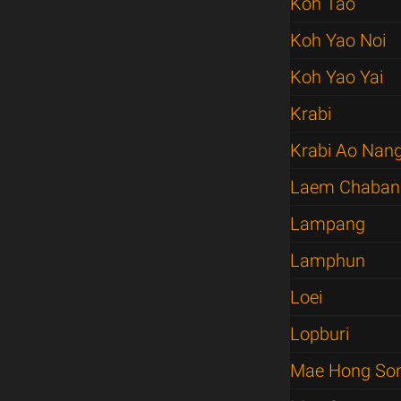
Koh Tao
Koh Yao Noi
Koh Yao Yai
Krabi
Krabi Ao Nan
Laem Chaban
Lampang
Lamphun
Loei
Lopburi
Mae Hong So