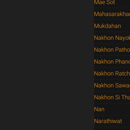
Mae Sot
Mahasarakh
Mukdahan
Nakhon Nayo
Nakhon Path
Nakhon Pha
Nakhon Ratc
Nakhon Sawa
Nakhon Si T
Nan
Narathiwat