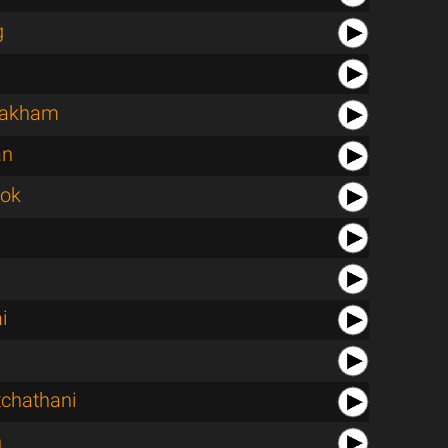
g
rakham
an
lok
i
chathani
n