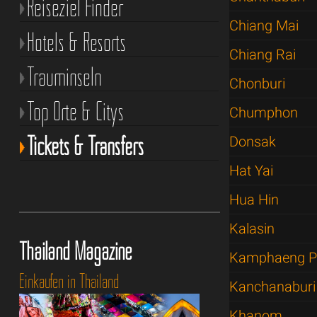
Reiseziel Finder
Chiang Mai
Hotels & Resorts
Chiang Rai
Trauminseln
Chonburi
Top Orte & Citys
Chumphon
Tickets & Transfers
Donsak
Hat Yai
Hua Hin
Kalasin
Thailand Magazine
Kamphaeng P
Einkaufen in Thailand
Kanchanaburi
Khanom