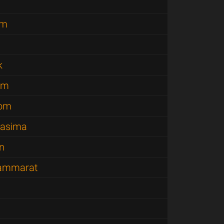
am
k
om
nom
hasima
n
hammarat