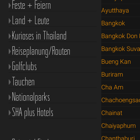
Feste + Feiern
Ayutthaya
Land + Leute
Bangkok
Kurioses in Thailand
Bangkok Don 
Reiseplanung/Routen
Bangkok Suva
Bueng Kan
Golfclubs
Buriram
Tauchen
Cha Am
Nationalparks
Chachoengsa
SHA plus Hotels
Chainat
Chaiyaphum
Chanthaburi