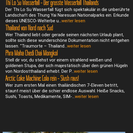
Thi Lo Su Wasserfall - Der grösste Wasserfall Thailands
Der Thi Lo Su Wasserfall fügt sich spektakulär in die unberührte
Landschaft des Thung Yai Naresuan Nationalparks ein. Erkunde
dieses UNESCO-Welterbe u...
weiter lesen
Thailand von Nord nach Süd
Wer Thailand liebt oder gerade seinen nächsten Urlaub plant,
sollte sich diese wunderschöne Dokumentation nicht entgehen
lassen. "Traumorte – Thailand...
weiter lesen
Phra Maha Chedi Chai Mongkol
Stell dir vor, du stehst vor einem strahlend weißen und
goldenen Stupa, der sich majestätisch über den grünen Hügeln
von Nordostthailand erhebt. Der P...
weiter lesen
Arctic Coke Machine: Cola rein - Slush raus!
Wer zum ersten Mal einen thailändischen 7-Eleven betritt,
staunt meist über die schier endlose Auswahl. Heiße Snacks,
Sushi, Toasts, Medikamente, SIM-...
weiter lesen