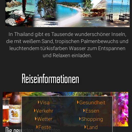
In Thailand gibt es Tausende wunderschöner Inseln,
die mit weißem Sand, tropischen Palmenbewuchs und
leuchtendem türkisfarben Wasser zum Entspannen
und Relaxen einladen.
Reiseinformationen
Visa
Gesundheit
Verkehr
Essen
Wetter
Shopping
Feste
Land
Die neuesten Nachrichten