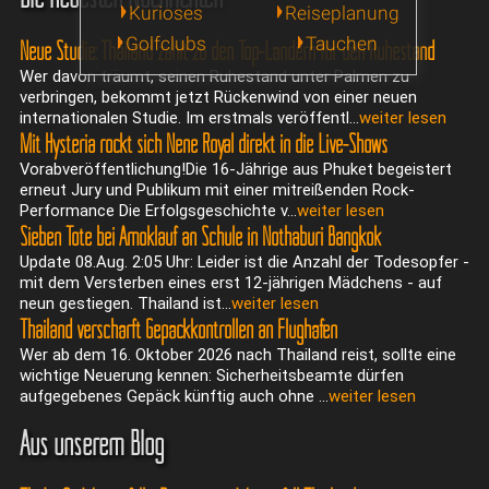
Kurioses
Reiseplanung
Golfclubs
Tauchen
Neue Studie: Thailand zählt zu den Top-Ländern für den Ruhestand
Wer davon träumt, seinen Ruhestand unter Palmen zu
verbringen, bekommt jetzt Rückenwind von einer neuen
internationalen Studie. Im erstmals veröffentl...
weiter lesen
Mit Hysteria rockt sich Nene Royal direkt in die Live-Shows
Vorabveröffentlichung!Die 16-Jährige aus Phuket begeistert
erneut Jury und Publikum mit einer mitreißenden Rock-
Performance Die Erfolgsgeschichte v...
weiter lesen
Sieben Tote bei Amoklauf an Schule in Nothaburi Bangkok
Update 08.Aug. 2:05 Uhr: Leider ist die Anzahl der Todesopfer -
mit dem Versterben eines erst 12-jährigen Mädchens - auf
neun gestiegen. Thailand ist...
weiter lesen
Thailand verschärft Gepäckkontrollen an Flughäfen
Wer ab dem 16. Oktober 2026 nach Thailand reist, sollte eine
wichtige Neuerung kennen: Sicherheitsbeamte dürfen
aufgegebenes Gepäck künftig auch ohne ...
weiter lesen
Aus unserem Blog