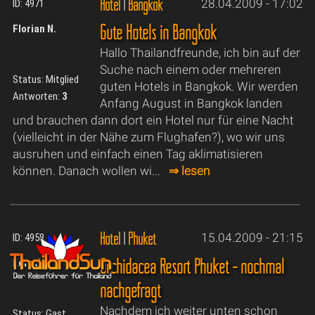
Hotel
|
Bangkok
28.04.2009 - 17:02
ID: 4971
Gute Hotels in Bangkok
Florian N.
Hallo Thailandfreunde, ich bin auf der
Suche nach einem oder mehreren
Status: Mitglied
guten Hotels in Bangkok. Wir werden
Antworten:
3
Anfang August in Bangkok landen
und brauchen dann dort ein Hotel nur für eine Nacht
(vielleicht in der Nähe zum Flughafen?), wo wir uns
ausruhen und einfach einen Tag aklimatisieren
können. Danach wollen wi...
⇒ lesen
Hotel
|
Phuket
15.04.2009 - 21:15
ID: 4958
Orchidacea Resort Phuket - nochmal
Kerstinx
nachgefragt
Nachdem ich weiter unten schon
Status: Gast