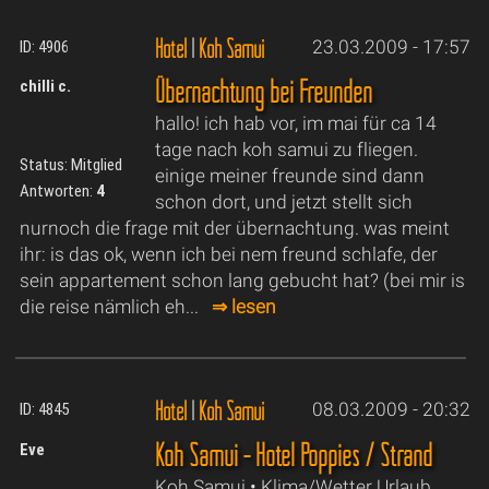
Hotel
|
Koh Samui
23.03.2009 - 17:57
ID: 4906
Übernachtung bei Freunden
chilli c.
hallo! ich hab vor, im mai für ca 14
tage nach koh samui zu fliegen.
Status: Mitglied
einige meiner freunde sind dann
Antworten:
4
schon dort, und jetzt stellt sich
nurnoch die frage mit der übernachtung. was meint
ihr: is das ok, wenn ich bei nem freund schlafe, der
sein appartement schon lang gebucht hat? (bei mir is
die reise nämlich eh...
⇒ lesen
Hotel
|
Koh Samui
08.03.2009 - 20:32
ID: 4845
Koh Samui - Hotel Poppies / Strand
Eve
Koh Samui • Klima/Wetter Urlaub