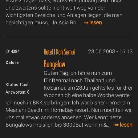
erste 2 Tagen dass, erstestens günstig sein muss
und zweitens sollte nicht weit weg von der
wichtigsten Bereiche und Anlagen liegen, die man
besichtigen muss... In Asia Ro...
⇒ lesen
Hotel
|
Koh Samui
23.06.2008 - 16:13
ID: 4384
Bungalow
Calore
Guten Tag ich fahre nun zum
fünftenmal nach Thailand und
Status: Gast
KoSamui. am 28Juli gehts los für drei
Antworten:
0
Wochen dh.eine halbe Woche werde
ich noch in BKK verbringen! Ich war bisher immer am
Meanam Beach im HomeBay resort. Nun möchten wir
uns mal etwas anderes ansehen. Wer kennt nette
Bungalows Preislich bis 3000Bat wenn m&...
⇒ lesen