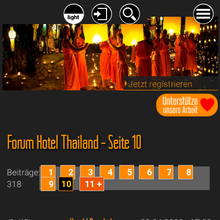
Jetzt registrieren
Forum Hotel Thailand - Seite 10
1
2
3
4
5
6
7
8
Beiträge:
9
10
11 +
318