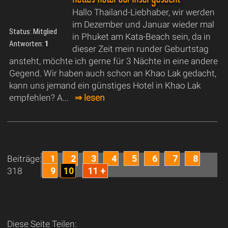
Hallo Thailand-Liebhaber, wir werden
im Dezember und Januar wieder mal
Status: Mitglied
in Phuket am Kata-Beach sein, da in
Antworten:
1
dieser Zeit mein runder Geburtstag
ansteht, möchte ich gerne für 3 Nächte in eine andere
Gegend. Wir haben auch schon an Khao Lak gedacht,
kann uns jemand ein günstiges Hotel in Khao Lak
empfehlen? A...
⇒ lesen
1
2
3
4
5
6
7
8
Beiträge:
9
10
11 +
318
Diese Seite Teilen: