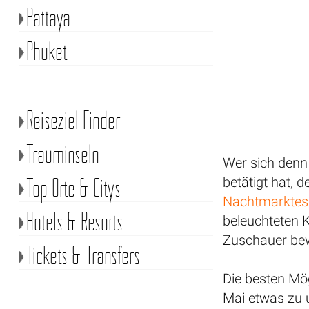
Pattaya
Phuket
Reiseziel Finder
Trauminseln
Wer sich denn
Top Orte & Citys
betätigt hat, 
Nachtmarktes
Hotels & Resorts
beleuchteten 
Zuschauer bew
Tickets & Transfers
Die besten Mö
Mai etwas zu 