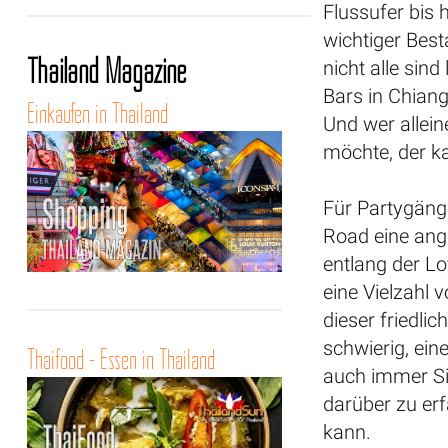
Flussufer bis h
wichtiger Best
Thailand Magazine
nicht alle sin
Bars in Chiang
Einkaufen in Thailand
Und wer allein
möchte, der ka
Für Partygäng
Road eine ang
entlang der L
eine Vielzahl 
dieser friedli
schwierig, ein
Thaifood - Essen in Thailand
auch immer Si
darüber zu er
kann.