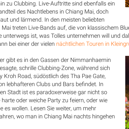
in zu Clubbing. Live-Auftritte sind ebenfalls ein
andteil des Nachtlebens in Chiang Mai, doch
d laut und lärmend. In den meisten beliebten
 Mai treten Live-Bands auf, die von klassischem Blu
e unterwegs ist, was Tolles unternehmen will und da
nn bei einer der vielen
nächtlichen Touren in Kleing
er gibt es in den Gassen der Nimmanhaemin
esagte, schrille Clubbing-Zone, während sich
oy Kroh Road, südöstlich des Tha Pae Gate,
von lebhafteren Clubs und Bars befindet. In
chen Stadt ist es paradoxerweise gar nicht so
e harte oder weiche Party zu feiern, oder wie
e es wollen. Lesen Sie weiter, um mehr
fahren, wo man in Chiang Mai nachts hingehen