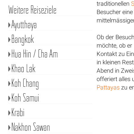
traditionellen
Weitere Reiseziele
Besucher eine
mittelmässigen
Ayutthaya
Bangkok
Ob der Besuch
möchte, ob er
Hua Hin / Cha Am
Kontakt zu Ei
in kleinen Res
Khao Lak
Abend in Zwei
offeriert alle
Koh Chang
Pattayas
zu er
Koh Samui
Krabi
Nakhon Sawan