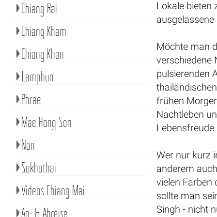
Chiang Rai
Lokale bieten 
ausgelassene
Chiang Kham
Möchte man d
Chiang Khan
verschiedene 
pulsierenden 
Lamphun
thailändischen
Phrae
frühen Morgen
Nachtleben und
Mae Hong Son
Lebensfreude 
Nan
Wer nur kurz i
Sukhothai
anderem auch 
vielen Farben 
Videos Chiang Mai
sollte man se
Singh - nicht
An- & Abreise