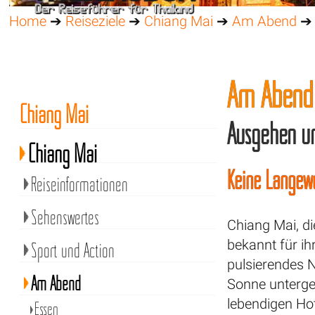
Home
➔
Reiseziele
➔
Chiang Mai
➔
Am Abend
➔
Am Abend 
Chiang Mai
Ausgehen un
Chiang Mai
Keine Langewe
Reiseinformationen
Sehenswertes
Chiang Mai, di
bekannt für ih
Sport und Action
pulsierendes N
Am Abend
Sonne untergeh
lebendigen Hot
Essen