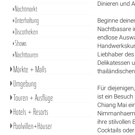
Dinieren und A
Nachtmarkt
Unterhaltung
Beginne deine
Nachtbasare im
Discotheken
endlose Auswa
Shows
Handwerkskuns
Nachttouren
Liebhaber des 
Delikatessen u
Märkte + Malls
thailändische
Umgebung
Für diejenigen
Touren + Ausflüge
ist ein Besuch
Chiang Mai ei
Hotels + Resorts
Nimmanhaemin 
ihre stilvolle
Poolvillen+Häuser
Cocktails oder