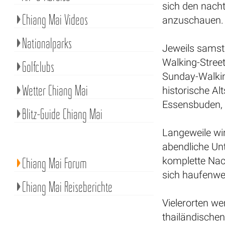
sich den nach
Chiang Mai Videos
anzuschauen.
Nationalparks
Jeweils samst
Walking-Street
Golfclubs
Sunday-Walkin
Wetter Chiang Mai
historische Al
Essensbuden, 
Blitz-Guide Chiang Mai
Langeweile wi
abendliche Unt
Chiang Mai Forum
komplette Nac
sich haufenwe
Chiang Mai Reiseberichte
Vielerorten w
thailändische