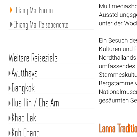
Multimediasho
Chiang Mai Forum
Ausstellungsg
Chiang Mai Reiseberichte
unter der Woch
Ein Besuch de
Kulturen und 
Weitere Reiseziele
Nordthailands
umfassendes I
Ayutthaya
Stammeskultur
Bergstämme ve
Bangkok
Nationalmuseu
Hua Hin / Cha Am
gesäumten See
Khao Lak
Lanna Tradit
Koh Chang