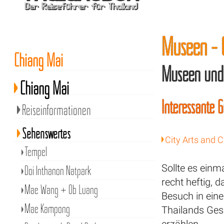
Museen - 
Chiang Mai
Museen und 
Chiang Mai
Interessante 
Reiseinformationen
Sehenswertes
City Arts and C
Tempel
Sollte es einm
Doi Inthanon Natpark
recht heftig, d
Mae Wang + Ob Luang
Besuch in eine
Mae Kampong
Thailands Ges