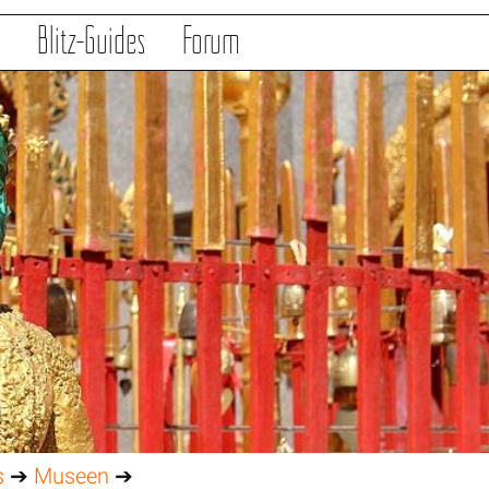
s
Blitz-Guides
Forum
s
➔
Museen
➔