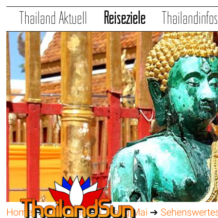
Thailand Aktuell
Reiseziele
Thailandinfo
Home
➔
Reiseziele
➔
Chiang Mai
➔
Sehenswerte