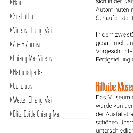
Nan
sich in der Nä
Autominuten nö
Sukhothai
Schaufenster f
Videos Chiang Mai
In dem zweist
An- & Abreise
gesammelt und
Vorgeschichte 
Chiang Mai Videos
Fertigstellun
Nationalparks
Hilltribe Mus
Golfclubs
Das Museum d
Wetter Chiang Mai
wurde von der 
Blitz-Guide Chiang Mai
der Ausfallstr
schönen Überb
unterschiedli