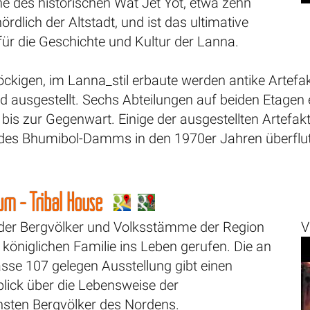
he des historischen Wat Jet Yot, etwa zehn
rdlich der Altstadt, und ist das ultimative
ür die Geschichte und Kultur der Lanna.
öckigen, im Lanna_stil erbaute werden antike Artefa
 ausgestellt. Sechs Abteilungen auf beiden Etagen 
bis zur Gegenwart. Einige der ausgestellten Artefak
g des Bhumibol-Damms in den 1970er Jahren überflu
eum - Tribal House
er Bergvölker und Volksstämme der Region
V
königlichen Familie ins Leben gerufen. Die an
asse 107 gelegen Ausstellung gibt einen
lick über die Lebensweise der
chsten Bergvölker des Nordens.