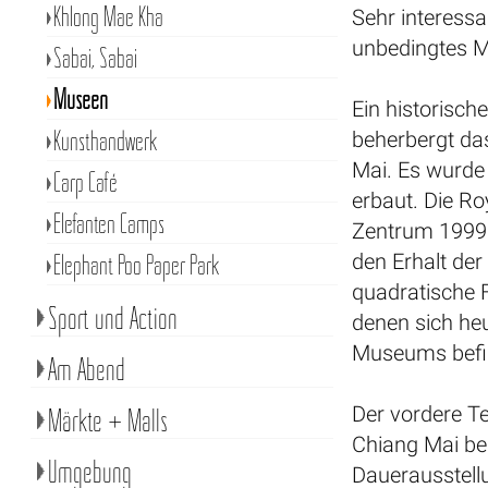
Khlong Mae Kha
Sehr interessa
unbedingtes 
Sabai, Sabai
Museen
Ein historisch
Kunsthandwerk
beherbergt da
Mai. Es wurde 
Carp Café
erbaut. Die Ro
Elefanten Camps
Zentrum 1999
Elephant Poo Paper Park
den Erhalt der
quadratische 
Sport und Action
denen sich he
Museums befi
Am Abend
Der vordere Te
Märkte + Malls
Chiang Mai bes
Umgebung
Dauerausstellu