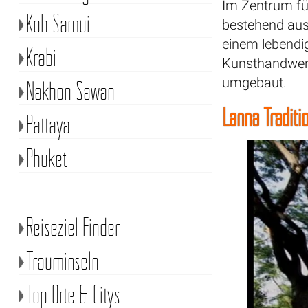
Im Zentrum für
Koh Samui
bestehend aus
einem lebendi
Krabi
Kunsthandwerk
umgebaut.
Nakhon Sawan
Lanna Tradit
Pattaya
Phuket
Reiseziel Finder
Trauminseln
Top Orte & Citys