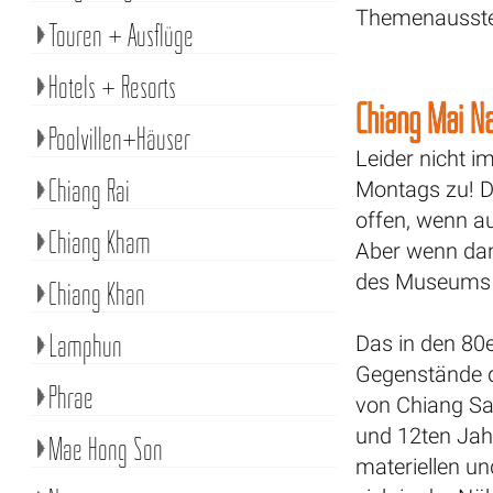
Themenausste
Touren + Ausflüge
Hotels + Resorts
Chiang Mai N
Poolvillen+Häuser
Leider nicht 
Chiang Rai
Montags zu! D
offen, wenn a
Chiang Kham
Aber wenn dan
des Museums fä
Chiang Khan
Lamphun
Das in den 80
Gegenstände 
Phrae
von Chiang Sa
und 12ten Jah
Mae Hong Son
materiellen un