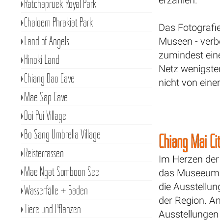
erzählen.
Ratchapruek Royal Park
Chaloem Phrakiat Park
Das Fotografie
Land of Angels
Museen - ver
zumindest ein
Hinoki Land
Netz wenigsten
Chiang Dao Cave
nicht von ein
Mae Sap Cave
Doi Pui Village
Bo Sang Umbrella Village
Chiang Mai Cit
Reisterrassen
Im Herzen der
Mae Ngat Somboon See
das Museeum.
die Ausstellun
Wasserfälle + Baden
der Region. A
Tiere und Pflanzen
Ausstellungen