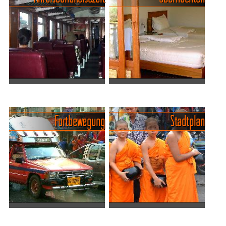
Anreise und Reisezeit
Hotels und Resorts in
Die Anreise in die "Stadt des
Nakhon Sawan
Himmels", wie die
Ca. 20 Hotels sind am Ort,
Fortbewegung
Stadtplan
Übersetzung von Nakhon
und das Preisniveau ist - wir
Sawan lautet, gestaltet sich
sind auf dem Land -
nicht allzu kompliziert,
erfreulich niedrig. Die
erfordert aber ein wenig ...
Zimmerpreise bewegen sich
ab EUR 7.- für sehr ein...
Fortbewegung und Verkehr
Stadtplan von Nakhon
Fortbewegung Im
Sawan