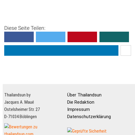
Gegensatz zu den
[BIL#484][/BIL#484]...
Touristengebieten gestaltet
sich hier die Fortbewegung
Diese Seite Teilen:
etwas komplizierter. Es gibt
werden Taxis noch die
Möglichkei...
Thailandsun by
Über Thailandsun
Jacques A. Maué
Die Redaktion
Ostelsheimer Str. 27
Impressum
D-71034 Böblingen
Datenschutzerklärung