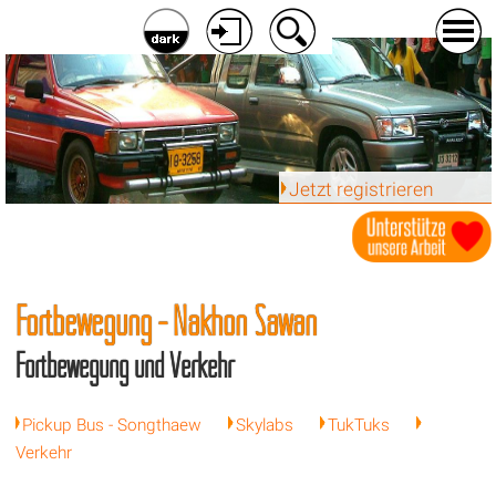
Jetzt registrieren
Fortbewegung - Nakhon Sawan
Fortbewegung und Verkehr
Pickup Bus - Songthaew
Skylabs
TukTuks
Verkehr