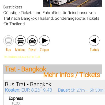
Bustickets -
Günstige Tickets und Fahrpläne für Reisebusse von
Trat nach Bangkok Thailand. Sonderangebote, Tickets
für Thailand.
Bus
Minibus
Privat
Zeigen
Zurück
'TH',Trat,Bangkok,bus,'0','0','de','EUR'
Trat - Bangkok
Mehr Infos / Tickets
Bus Trat - Bangkok
Kosten:
EUR 8.26–9.48
Dauer:
5h 27m – 5h 30m
Express
10:00