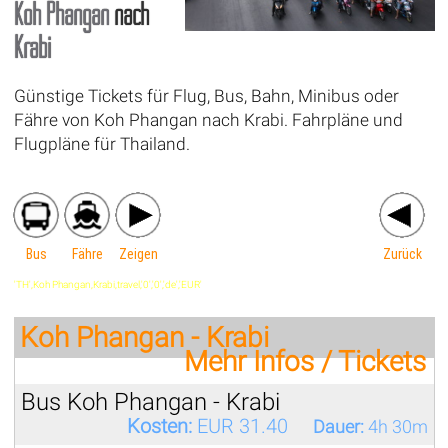
Koh Phangan
nach
Krabi
Günstige Tickets für Flug, Bus, Bahn, Minibus oder
Fähre von Koh Phangan nach Krabi. Fahrpläne und
Flugpläne für Thailand.
Bus
Fähre
Zeigen
Zurück
'TH',Koh Phangan,Krabi,travel,'0','0','de','EUR'
Koh Phangan - Krabi
Mehr Infos / Tickets
Bus Koh Phangan - Krabi
Kosten:
EUR 31.40
Dauer:
4h 30m