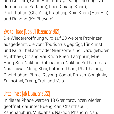
und Doi Tao), Chon Buri (Pattaya, Bang Lamung, Na
Jomtien und Sattahip), Loei (Chiang Khan),
Phetchaburi (Cha-Am), Prachuap Khiri Khan (Hua Hin)
und Ranong (Ko Phayam).
Zweite Phase (1. bis 31. Dezember 2021)
Die Wiedereröffnung wird auf 20 weitere Provinzen
ausgedehnt, die vom Tourismus geprägt, für Kunst
und Kultur bekannt oder Grenzorte sind. Dazu gehören
Ayutthaya, Chiang Rai, Khon Kaen, Lamphun, Mae
Hong Son, Nakhon Ratchasima, Nakhon Si Thammarat,
Narathiwat, Nong Khai, Pathum Thani, Phatthalung,
Phetchabun, Phrae, Rayong, Samut Prakan, Songkhla,
Sukhothai, Trang, Trat, und Yala.
Dritte Phase (ab 1. Januar 2022)
In dieser Phase werden 13 Grenzprovinzen wieder
geöffnet, darunter Bueng Kan, Chanthaburi,
Kanchanaburi, Mukdahan, Nakhon Phanom, Nan,