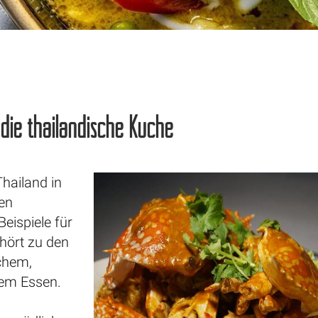
 die thailändische Küche
hailand in
hen
eispiele für
ehört zu den
schem,
hem Essen.