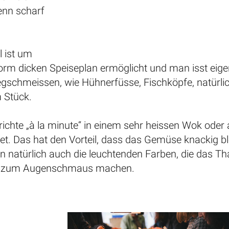
denn scharf
l ist um
orm dicken Speiseplan ermöglicht und man isst eige
egschmeissen, wie Hühnerfüsse, Fischköpfe, natürli
m Stück.
richte „à la minute“ in einem sehr heissen Wok oder 
tet. Das hat den Vorteil, dass das Gemüse knackig bl
en natürlich auch die leuchtenden Farben, die das Th
ch zum Augenschmaus machen.