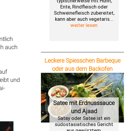
typischerweise mit Huhn,
Ente, Rindfleisch oder
Schweinefleisch zubereitet,
kann aber auch vegetaris...
weiter lesen
ntlich
ch auch
Leckere Spiesschen Barbeque
oder aus dem Backofen
auf
eibt und
ai-
Satee mit Erdnusssauce
und Ajaad
Satay oder Satee ist ein
südostasiatisches Gericht
aus gewürztem,