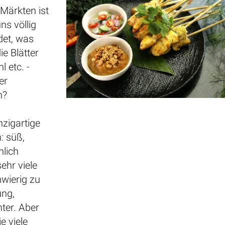
Märkten ist
ns völlig
det, was
ie Blätter
 etc. -
er
n?
nzigartige
: süß,
hlich
ehr viele
hwierig zu
ung,
ter. Aber
e viele