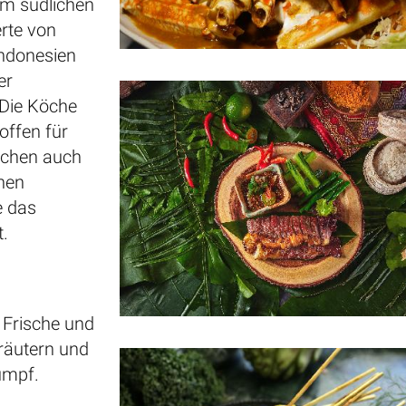
im südlichen
erte von
Indonesien
er
 Die Köche
offen für
ischen auch
chen
e das
.
 Frische und
räutern und
umpf.