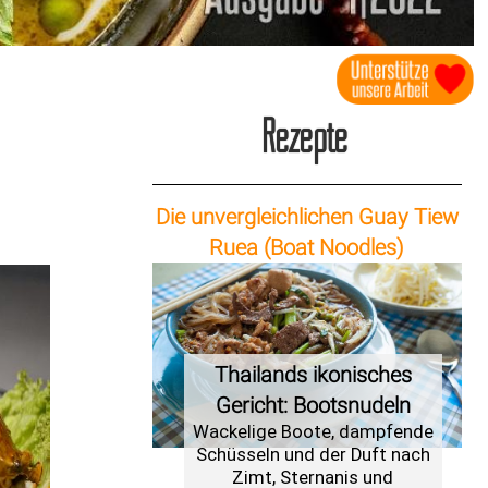
Rezepte
Die unvergleichlichen Guay Tiew
Ruea (Boat Noodles)
Thailands ikonisches
Gericht: Bootsnudeln
Wackelige Boote, dampfende
Schüsseln und der Duft nach
Zimt, Sternanis und