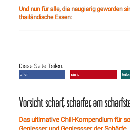
Und nun für alle, die neugierig geworden s
thailändische Essen:
Diese Seite Teilen:
teilen
pin it
teile
Vorsicht scharf, schärfer, am schärfst
Das ultimative Chili-Kompendium für s
Geniesser und Geniessser der Schärfe