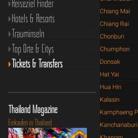
Reiseziel Finder
Chiang Mai
Hotels & Resorts
Chiang Rai
Trauminseln
Chonburi
Top Orte & Citys
Chumphon
Tickets & Transfers
Donsak
Hat Yai
Hua Hin
Kalasin
Thailand Magazine
Kamphaeng P
Einkaufen in Thailand
Kanchanaburi
Khanom