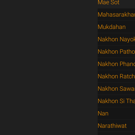
Mae Sot
Mahasarakh
Mukdahan
Nakhon Nayo
Nakhon Path
Nakhon Pha
Nakhon Ratc
Nakhon Sawa
Nakhon Si T
Nan
Narathiwat