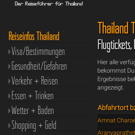
Thailand T
Reiseinfos Thailand
Flugtickets,
Visa/Bestimmungen
Hier alle verf
Gesundheit/Gefahren
bekommst Du a
Verkehr + Reisen
Ergebnisse be
angezeigt.
Essen + Trinken
Wetter + Baden
Abfahrtort b
Amnat Charo
Shopping + Geld
Aranyaprathe