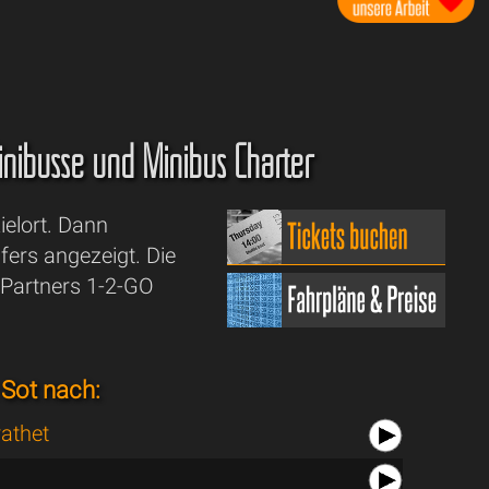
 Minibusse und Minibus Charter
ielort. Dann
ers angezeigt. Die
 Partners 1-2-GO
Sot nach:
athet