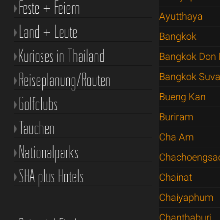
Feste + Feiern
Ayutthaya
Land + Leute
Bangkok
Kurioses in Thailand
Bangkok Don 
Reiseplanung/Routen
Bangkok Suva
Bueng Kan
Golfclubs
Buriram
Tauchen
Cha Am
Nationalparks
Chachoengsa
SHA plus Hotels
Chainat
Chaiyaphum
Chanthaburi