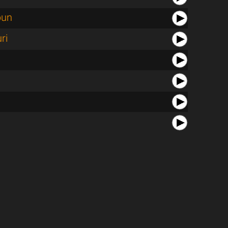
bun
ri