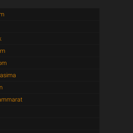
am
k
om
nom
hasima
n
hammarat