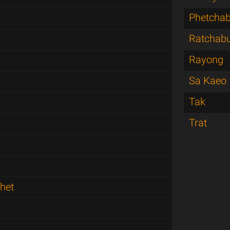
Phetcha
Ratchabu
Rayong
Sa Kaeo
Tak
Trat
het