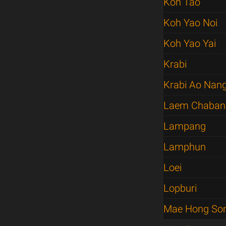
Koh Tao
Koh Yao Noi
Koh Yao Yai
Krabi
Krabi Ao Nan
Laem Chaban
Lampang
Lamphun
Loei
Lopburi
Mae Hong So