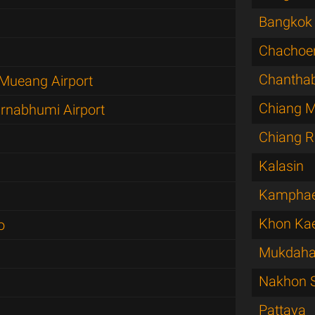
Bangkok 
Chachoe
Chanthab
Mueang Airport
Chiang M
rnabhumi Airport
Chiang R
Kalasin
Kamphae
Khon Ka
o
Mukdah
Nakhon 
Pattaya