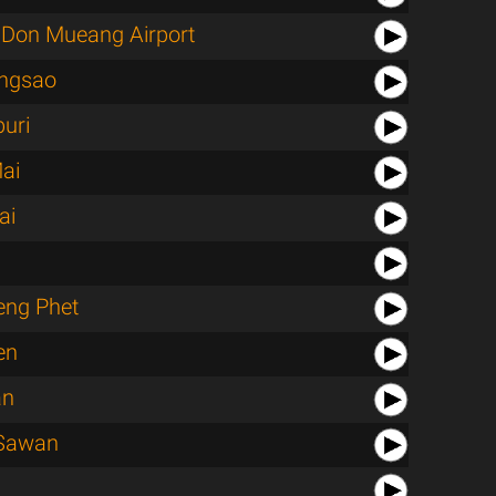
Don Mueang Airport
ngsao
uri
ai
ai
ng Phet
en
an
Sawan