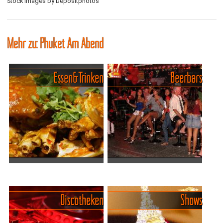
Stock images by Depositphotos
Mehr zu: Phuket Am Abend
Essen & Trinken
Beerbars
Etwas für jeden Geschmack
Der Start in die Nacht - Beer
- Die Qual der Wahl auf
Bars oder Bierbars am
Phuket
Patong
Discotheken
Shows
Zu Gast in Phuket zu sein,
Zunächst sei dem Neuling
geht einher mit der
kurz erklärt, was der Begriff