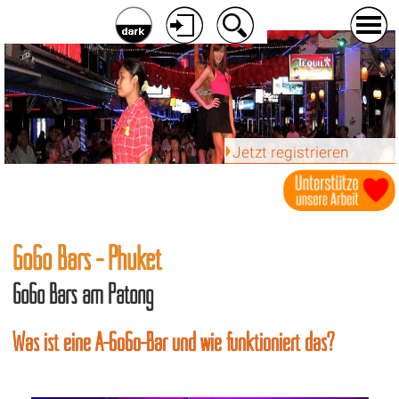
Jetzt registrieren
GoGo Bars - Phuket
GoGo Bars am Patong
Was ist eine A-GoGo-Bar und wie funktioniert das?