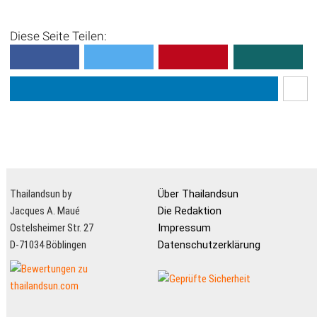
kalt, aber das
Shopping Complexx befindet
Unterhaltungsprogramm ab
sich eines der Muay Thai
Diese Seite Teilen:
und an so heiß ist wie das
Box-Stadien, in dem vor
tropische Klima draußen!
allem Profikämpfe
Go...
stattfinden. Dies ist nicht
unbedin...
Thailandsun by
Über Thailandsun
Jacques A. Maué
Die Redaktion
Ostelsheimer Str. 27
Impressum
D-71034 Böblingen
Datenschutzerklärung