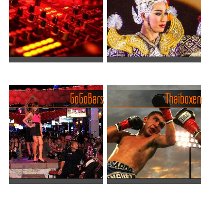
regelmässigen Frage was
Beerbar bedeutet. Natürlich
man am Abend essen
gibt es an den Beerbars
möchte. Bei einer Auswahl
auch Bier, aber ausserdem
von vielen hunderten
eine Grosszahl an...
Lokalen allei...
Phukets Clubs - der Guide
Gigantische Shows und
zu den Tanztempeln
Theater auf Phuket
Phukets
Erlebe die aufregende Welt
GoGo Bars
Thaiboxen
Du willst wissen, wo Phuket
der Shows und Unterhaltung
wackelt? Dann schnall dich
auf Phuket! Von
an – denn Patongs
atemberaubenden Ladyboy-
Nachtleben schläft nie. Ob
Performances über
du auf Hip-Hop stehst, EDM
faszinierende kulturelle
brauchst oder einfach n...
Darbietungen ...
GoGo Bars am Patong
Thai- oder Kickboxen - Muay
Willkommen in den Gogo-
Thai auf Phuket
Bars von Phuket, wo die Luft
Neben den Jungceylon