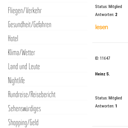
Status: Mitglied
Fliegen/Verkehr
Antworten:
2
Gesundheit/Gefahren
lesen
Hotel
Klima/Wetter
ID: 11647
Land und Leute
Heinz S.
Nightlife
Rundreise/Reisebericht
Status: Mitglied
Antworten:
1
Sehenswürdiges
Shopping/Geld