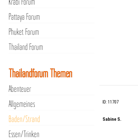
Krabi Forum
Pattaya Forum
Phuket Forum
Thailand Forum
Thailandforum Themen
Abenteuer
Allgemeines
ID: 11707
Baden/Strand
Sabine S.
Essen/Trinken