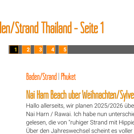
en/Strand Thailand - Seite 1
1
2
3
4
5
Baden/Strand
|
Phuket
Nai Harn Beach über Weihnachten/Sylve
Hallo allerseits, wir planen 2025/2026 üb
Nai Harn / Rawai. Ich habe nun unterschi
gelesen, die von "ruhiger Strand mit Hippief
Über den Jahreswechsel scheint es voller 