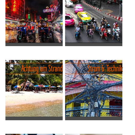
letzten Jahrzehnten zu
für die meisten Reisenden
einem führenden Ziel für
genau das, was es sein soll:
Gesundheitstourismus
freundlich, entspannt, sicher
entwickelt. Mit seiner Kom...
und voller schöner Url...
Die häufigsten Betrügereien in
Gefahren auf Thailands Strassen.
Thailand.
Thailands Straßen sind
Thailand ist eines
bekannt für chaotischen
Achtung am Strand
Strom & Technik
der freundlichsten
Verkehr und hohe
Reiseländer überhaupt – die
Unfallraten, insbesondere
meisten Menschen sind
für unerfahrene Touristen.
hilfsbereit, entspannt und
Der...
ehrli...
Gefahren am Strand, beim
Thailand unter Strom: Warum
Baden.
Technik hier so spannend ist.
Ich will hier ganz